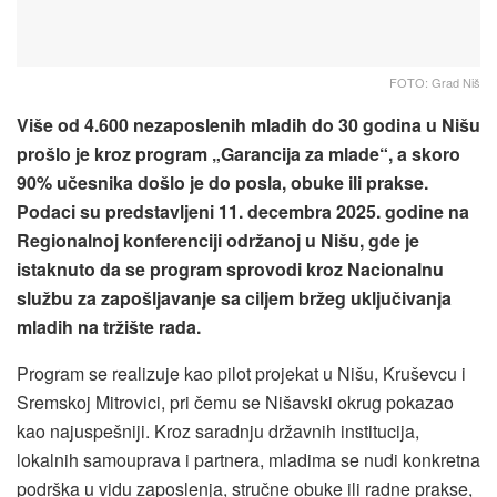
FOTO: Grad Niš
Više od 4.600 nezaposlenih mladih do 30 godina u Nišu
prošlo je kroz program „Garancija za mlade“, a skoro
90% učesnika došlo je do posla, obuke ili prakse.
Podaci su predstavljeni 11. decembra 2025. godine na
Regionalnoj konferenciji održanoj u Nišu, gde je
istaknuto da se program sprovodi kroz Nacionalnu
službu za zapošljavanje sa ciljem bržeg uključivanja
mladih na tržište rada.
Program se realizuje kao pilot projekat u Nišu, Kruševcu i
Sremskoj Mitrovici, pri čemu se Nišavski okrug pokazao
kao najuspešniji. Kroz saradnju državnih institucija,
lokalnih samouprava i partnera, mladima se nudi konkretna
podrška u vidu zaposlenja, stručne obuke ili radne prakse,