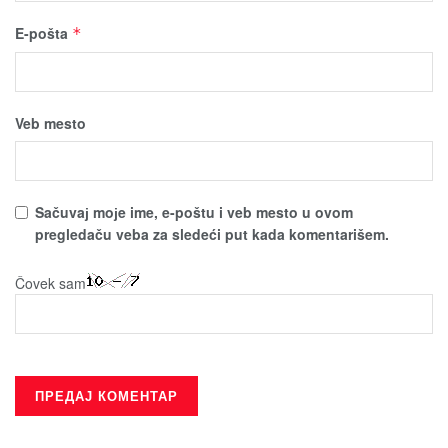
E-pošta
*
Veb mesto
Sačuvaј moјe ime, e-poštu i veb mesto u ovom
pregledaču veba za sledeći put kada komentarišem.
Čovek sam