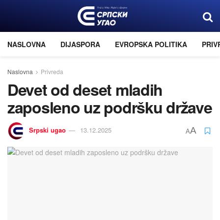
NASLOVNA
DIJASPORA
EVROPSKA POLITIKA
PRIV
Naslovna
Privreda
Devet od deset mladih
zaposleno uz podršku države
Srpski ugao
13.12.2025
A
A