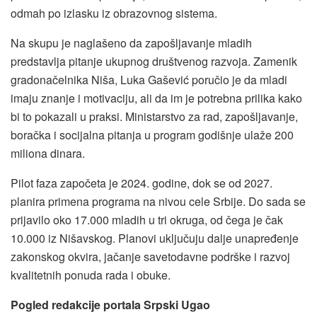
odmah po izlasku iz obrazovnog sistema.
Na skupu je naglašeno da zapošljavanje mladih
predstavlja pitanje ukupnog društvenog razvoja. Zamenik
gradonačelnika Niša, Luka Gašević poručio je da mladi
imaju znanje i motivaciju, ali da im je potrebna prilika kako
bi to pokazali u praksi. Ministarstvo za rad, zapošljavanje,
boračka i socijalna pitanja u program godišnje ulaže 200
miliona dinara.
Pilot faza započeta je 2024. godine, dok se od 2027.
planira primena programa na nivou cele Srbije. Do sada se
prijavilo oko 17.000 mladih u tri okruga, od čega je čak
10.000 iz Nišavskog. Planovi uključuju dalje unapređenje
zakonskog okvira, jačanje savetodavne podrške i razvoj
kvalitetnih ponuda rada i obuke.
Pogled redakcije portala Srpski Ugao