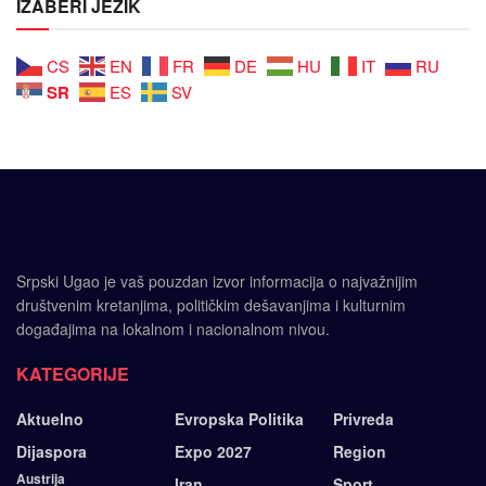
IZABERI JEZIK
CS
EN
FR
DE
HU
IT
RU
SR
ES
SV
Srpski Ugao je vaš pouzdan izvor informacija o najvažnijim
društvenim kretanjima, političkim dešavanjima i kulturnim
događajima na lokalnom i nacionalnom nivou.
KATEGORIJE
Aktuelno
Evropska Politika
Privreda
Dijaspora
Expo 2027
Region
Austrija
Iran
Sport