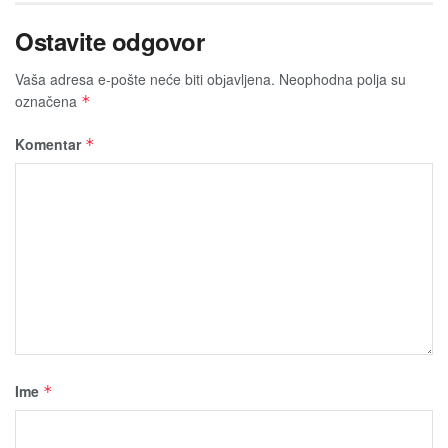
Ostavite odgovor
Vaša adresa e-pošte neće biti obјavljena.
Neophodna polja su
označena
*
Komentar
*
Ime
*