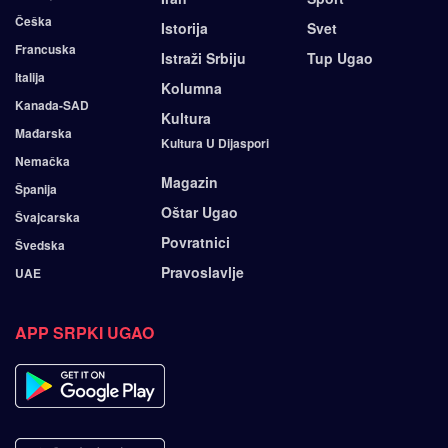
Češka
Istorija
Svet
Francuska
Istraži Srbiju
Tup Ugao
Italija
Kolumna
Kanada-SAD
Kultura
Mađarska
Kultura U Dijaspori
Nemačka
Magazin
Španija
Oštar Ugao
Švajcarska
Povratnici
Švedska
Pravoslavlje
UAE
APP SRPKI UGAO