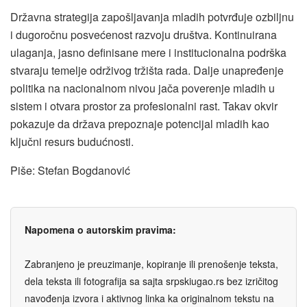
Državna strategija zapošljavanja mladih potvrđuje ozbiljnu
i dugoročnu posvećenost razvoju društva. Kontinuirana
ulaganja, jasno definisane mere i institucionalna podrška
stvaraju temelje održivog tržišta rada. Dalje unapređenje
politika na nacionalnom nivou jača poverenje mladih u
sistem i otvara prostor za profesionalni rast. Takav okvir
pokazuje da država prepoznaje potencijal mladih kao
ključni resurs budućnosti.
Piše: Stefan Bogdanović
Napomena o autorskim pravima:
Zabranjeno je preuzimanje, kopiranje ili prenošenje teksta,
dela teksta ili fotografija sa sajta srpskiugao.rs bez izričitog
navođenja izvora i aktivnog linka ka originalnom tekstu na