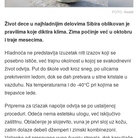
FOTO: Reddit
Život dece u najhladnijim delovima Sibira oblikovan je
pravilima koje diktira klima. Zima počinje već u oktobru
i traje mesecima.
Hladnoća ne predstavlja izuzetak niti izazov koji se
posebno ističe, već trajnu okolnost u kojoj se svakodnevni
život odvija. Put do škole vodi kroz sneg, po ulicama
prekrivenim ledom, dok se dah pretvara u sitne kristale u
vazduhu. Na temperaturama i do -40°C pri kojima se
trepavice lede.
Priprema za izlazak napolje odvija se po ustaljenoj
proceduri. Odeća nema estetsku ulogu, već isključivo
zaštitnu. Oblačenje je slojevito, vuna je prvi sloj uz kožu,
zatim dolaze debeli džemperi i zimski kombinezoni.
Valjenke od presovane vune čuvaju stopala, dok kapuljače