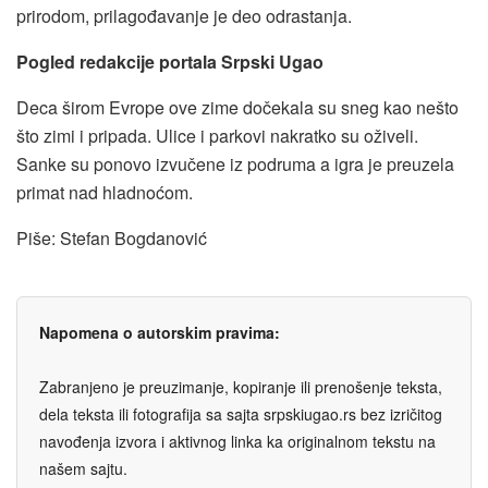
prirodom, prilagođavanje je deo odrastanja.
Pogled redakcije portala Srpski Ugao
Deca širom Evrope ove zime dočekala su sneg kao nešto
što zimi i pripada. Ulice i parkovi nakratko su oživeli.
Sanke su ponovo izvučene iz podruma a igra je preuzela
primat nad hladnoćom.
Piše: Stefan Bogdanović
Napomena o autorskim pravima:
Zabranjeno je preuzimanje, kopiranje ili prenošenje teksta,
dela teksta ili fotografija sa sajta srpskiugao.rs bez izričitog
navođenja izvora i aktivnog linka ka originalnom tekstu na
našem sajtu.