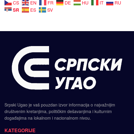
CS
EN
FR
DE
HU
IT
RU
SR
ES
SV
Srpski Ugao je vaš pouzdan izvor informacija o najvažnijim
društvenim kretanjima, političkim dešavanjima i kulturnim
događajima na lokalnom i nacionalnom nivou.
KATEGORIJE