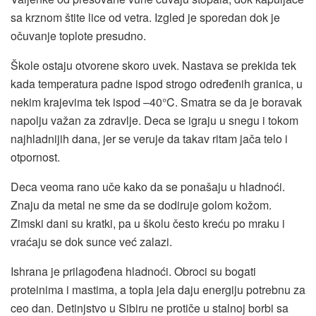
sa krznom štite lice od vetra. Izgled je sporedan dok je
očuvanje toplote presudno.
Škole ostaju otvorene skoro uvek. Nastava se prekida tek
kada temperatura padne ispod strogo određenih granica, u
nekim krajevima tek ispod –40°C. Smatra se da je boravak
napolju važan za zdravlje. Deca se igraju u snegu i tokom
najhladnijih dana, jer se veruje da takav ritam jača telo i
otpornost.
Deca veoma rano uče kako da se ponašaju u hladnoći.
Znaju da metal ne sme da se dodiruje golom kožom.
Zimski dani su kratki, pa u školu često kreću po mraku i
vraćaju se dok sunce već zalazi.
Ishrana je prilagođena hladnoći. Obroci su bogati
proteinima i mastima, a topla jela daju energiju potrebnu za
ceo dan. Detinjstvo u Sibiru ne protiče u stalnoj borbi sa