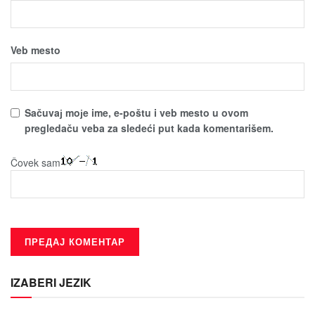
Veb mesto
Sačuvaј moјe ime, e-poštu i veb mesto u ovom
pregledaču veba za sledeći put kada komentarišem.
Čovek sam
IZABERI JEZIK