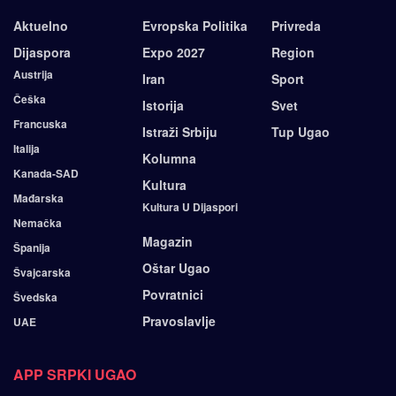
Aktuelno
Evropska Politika
Privreda
Dijaspora
Expo 2027
Region
Austrija
Iran
Sport
Češka
Istorija
Svet
Francuska
Istraži Srbiju
Tup Ugao
Italija
Kolumna
Kanada-SAD
Kultura
Mađarska
Kultura U Dijaspori
Nemačka
Magazin
Španija
Oštar Ugao
Švajcarska
Povratnici
Švedska
Pravoslavlje
UAE
APP SRPKI UGAO