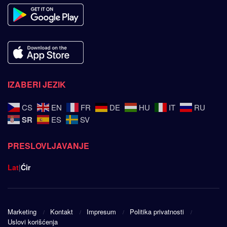
IZABERI JEZIK
CS
EN
FR
DE
HU
IT
RU
SR
ES
SV
PRESLOVLJAVANJE
Lat
|
Ćir
Marketing
Kontakt
Impresum
Politika privatnosti
Uslovi korišćenja