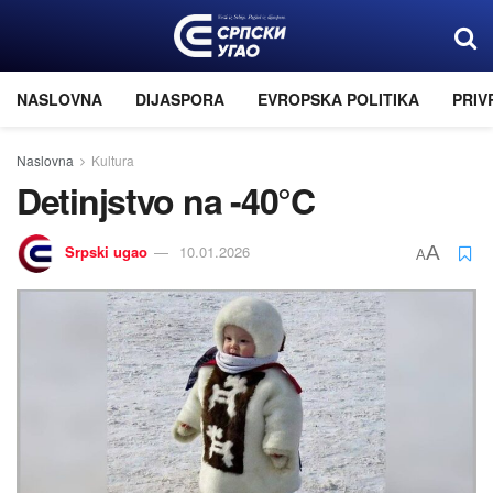
NASLOVNA
DIJASPORA
EVROPSKA POLITIKA
PRIV
Naslovna
Kultura
Detinjstvo na -40°C
Srpski ugao
10.01.2026
A
A