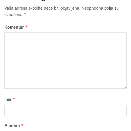
Vaša adresa e-pošte neće biti obјavljena.
Neophodna polja su
označena
*
Komentar
*
Ime
*
E-pošta
*