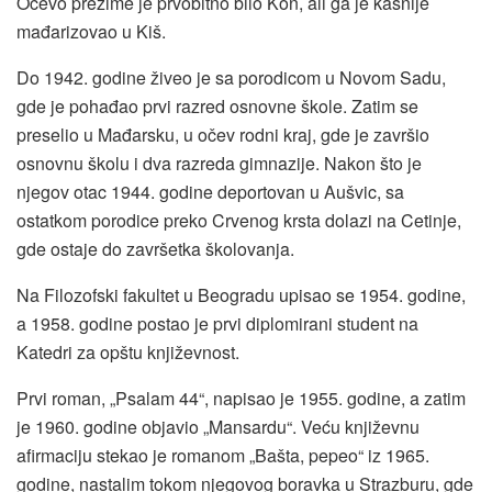
Očevo prezime je prvobitno bilo Kon, ali ga je kasnije
mađarizovao u Kiš.
Do 1942. godine živeo je sa porodicom u Novom Sadu,
gde je pohađao prvi razred osnovne škole. Zatim se
preselio u Mađarsku, u očev rodni kraj, gde je završio
osnovnu školu i dva razreda gimnazije. Nakon što je
njegov otac 1944. godine deportovan u Aušvic, sa
ostatkom porodice preko Crvenog krsta dolazi na Cetinje,
gde ostaje do završetka školovanja.
Na Filozofski fakultet u Beogradu upisao se 1954. godine,
a 1958. godine postao je prvi diplomirani student na
Katedri za opštu književnost.
Prvi roman, „Psalam 44“, napisao je 1955. godine, a zatim
je 1960. godine objavio „Mansardu“. Veću književnu
afirmaciju stekao je romanom „Bašta, pepeo“ iz 1965.
godine, nastalim tokom njegovog boravka u Strazburu, gde