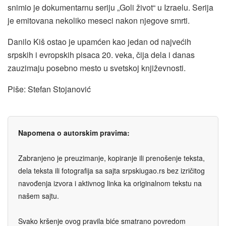
snimio je dokumentarnu seriju „Goli život“ u Izraelu. Serija
je emitovana nekoliko meseci nakon njegove smrti.
Danilo Kiš ostao je upamćen kao jedan od najvećih
srpskih i evropskih pisaca 20. veka, čija dela i danas
zauzimaju posebno mesto u svetskoj književnosti.
Piše: Stefan Stojanović
Napomena o autorskim pravima:
Zabranjeno je preuzimanje, kopiranje ili prenošenje teksta,
dela teksta ili fotografija sa sajta srpskiugao.rs bez izričitog
navođenja izvora i aktivnog linka ka originalnom tekstu na
našem sajtu.
Svako kršenje ovog pravila biće smatrano povredom