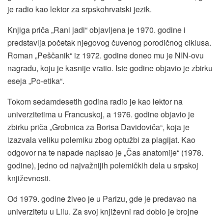
je radio kao lektor za srpskohrvatski jezik.
Knjiga priča „Rani jadi“ objavljena je 1970. godine i
predstavlja početak njegovog čuvenog porodičnog ciklusa.
Roman „Peščanik“ iz 1972. godine doneo mu je NIN-ovu
nagradu, koju je kasnije vratio. Iste godine objavio je zbirku
eseja „Po-etika“.
Tokom sedamdesetih godina radio je kao lektor na
univerzitetima u Francuskoj, a 1976. godine objavio je
zbirku priča „Grobnica za Borisa Davidoviča“, koja je
izazvala veliku polemiku zbog optužbi za plagijat. Kao
odgovor na te napade napisao je „Čas anatomije“ (1978.
godine), jedno od najvažnijih polemičkih dela u srpskoj
književnosti.
Od 1979. godine živeo je u Parizu, gde je predavao na
univerzitetu u Lilu. Za svoj književni rad dobio je brojne