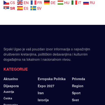
CS
EN
FR
DE
HU
IT
RU
SR
ES
SV
Srpski Ugao je vaš pouzdan izvor informacija o najvažnijim
društvenim kretanjima, političkim dešavanjima i kulturnim
događajima na lokalnom i nacionalnom nivou.
KATEGORIJE
Aktuelno
Evropska Politika
Privreda
Dijaspora
Expo 2027
Region
Austrija
Iran
Sport
Češka
Istorija
Svet
Francuska