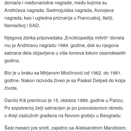
domaće i međunarodne nagrade, među kojima su
Andrićeva nagrada, Sedmojulska nagrada, Avnojeva
nagrada, kao i ugledna priznanja u Francuskoj, Italiji,
Nemačkoj i SAD.
Njegova zbirka pripovedaka „Enciklopedija mrtvih“ donela
mu je Andrićevu nagradu 1984. godine, dok su njegova
sabrana dela objavljena u više tomova tokom osamdesetih
godina.
Bio je u braku sa Mirjanom Miočinović od 1962. do 1981.
godine. Nakon razvoda živeo je sa Paskal Delpeš do kraja
života.
Danilo Kiš preminuo je 15. oktobra 1989. godine u Parizu.
Po sopstvenoj želji sahranjen je po pravoslavnom obredu
u Aleji zaslužnih građana na Novom groblju u Beogradu.
Šest meseci pre smrti, zajedno sa Aleksandrom Mandićem,