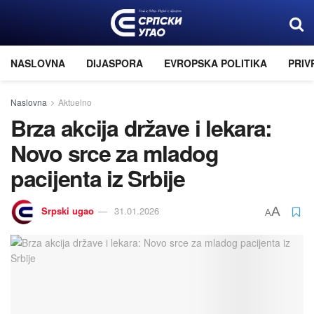
NASLOVNA
DIJASPORA
EVROPSKA POLITIKA
PRIV
Naslovna
Aktuelno
Brza akcija države i lekara:
Novo srce za mladog
pacijenta iz Srbije
Srpski ugao
31.01.2026
A
A