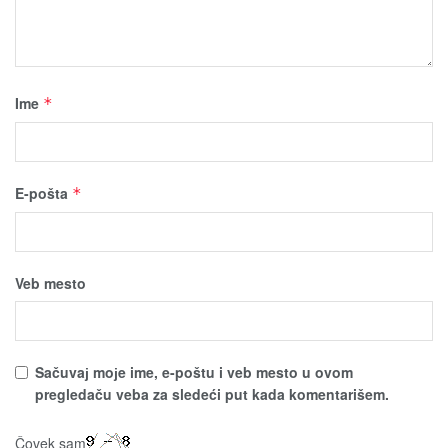
Ime
*
E-pošta
*
Veb mesto
Sačuvaј moјe ime, e-poštu i veb mesto u ovom
pregledaču veba za sledeći put kada komentarišem.
Čovek sam