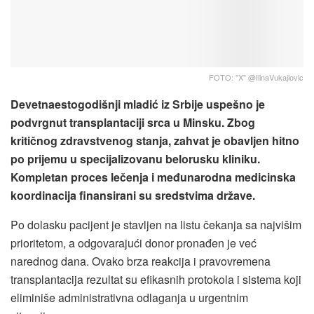
FOTO: "X" @IlinaVukajlovic
Devetnaestogodišnji mladić iz Srbije uspešno je
podvrgnut transplantaciji srca u Minsku. Zbog
kritičnog zdravstvenog stanja, zahvat je obavljen hitno
po prijemu u specijalizovanu belorusku kliniku.
Kompletan proces lečenja i međunarodna medicinska
koordinacija finansirani su sredstvima države.
Po dolasku pacijent je stavljen na listu čekanja sa najvišim
prioritetom, a odgovarajući donor pronađen je već
narednog dana. Ovako brza reakcija i pravovremena
transplantacija rezultat su efikasnih protokola i sistema koji
eliminiše administrativna odlaganja u urgentnim