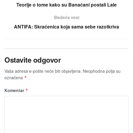
Teorije o tome kako su Banaćani postali Lale
Sledeća vest
ANTIFA: Skraćenica koja sama sebe razotkriva
Ostavite odgovor
Vaša adresa e-pošte neće biti obјavljena.
Neophodna polja su
označena
*
Komentar
*