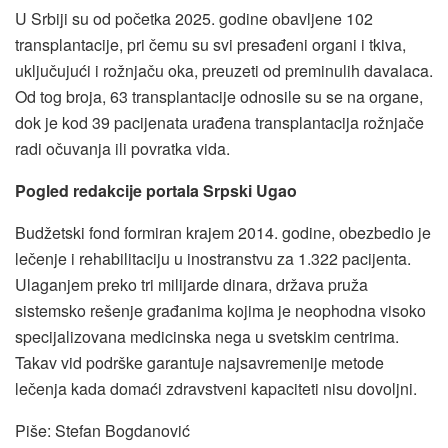
U Srbiji su od početka 2025. godine obavljene 102
transplantacije, pri čemu su svi presađeni organi i tkiva,
uključujući i rožnjaču oka, preuzeti od preminulih davalaca.
Od tog broja, 63 transplantacije odnosile su se na organe,
dok je kod 39 pacijenata urađena transplantacija rožnjače
radi očuvanja ili povratka vida.
Pogled redakcije portala Srpski Ugao
Budžetski fond formiran krajem 2014. godine, obezbedio je
lečenje i rehabilitaciju u inostranstvu za 1.322 pacijenta.
Ulaganjem preko tri milijarde dinara, država pruža
sistemsko rešenje građanima kojima je neophodna visoko
specijalizovana medicinska nega u svetskim centrima.
Takav vid podrške garantuje najsavremenije metode
lečenja kada domaći zdravstveni kapaciteti nisu dovoljni.
Piše: Stefan Bogdanović