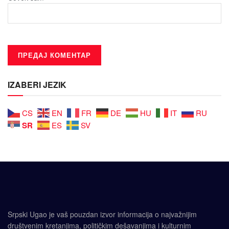
IZABERI JEZIK
CS
EN
FR
DE
HU
IT
RU
SR
ES
SV
Srpski Ugao je vaš pouzdan izvor informacija o najvažnijim
društvenim kretanjima, političkim dešavanjima i kulturnim