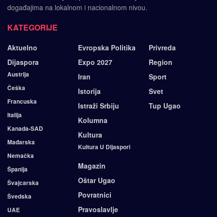
događajima na lokalnom i nacionalnom nivou.
KATEGORIJE
Aktuelno
Evropska Politika
Privreda
Dijaspora
Expo 2027
Region
Austrija
Iran
Sport
Češka
Istorija
Svet
Francuska
Istraži Srbiju
Tup Ugao
Italija
Kolumna
Kanada-SAD
Kultura
Mađarska
Kultura U Dijaspori
Nemačka
Magazin
Španija
Oštar Ugao
Švajcarska
Povratnici
Švedska
Pravoslavlje
UAE