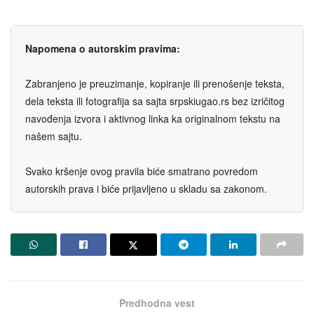
Napomena o autorskim pravima:
Zabranjeno je preuzimanje, kopiranje ili prenošenje teksta,
dela teksta ili fotografija sa sajta srpskiugao.rs bez izričitog
navođenja izvora i aktivnog linka ka originalnom tekstu na
našem sajtu.
Svako kršenje ovog pravila biće smatrano povredom
autorskih prava i biće prijavljeno u skladu sa zakonom.
Predhodna vest