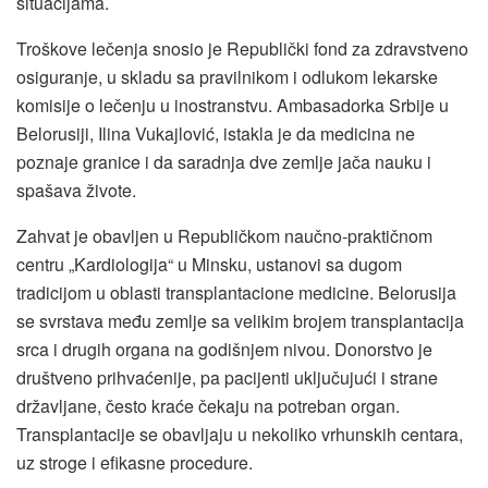
situacijama.
Troškove lečenja snosio je Republički fond za zdravstveno
osiguranje, u skladu sa pravilnikom i odlukom lekarske
komisije o lečenju u inostranstvu. Ambasadorka Srbije u
Belorusiji, Ilina Vukajlović, istakla je da medicina ne
poznaje granice i da saradnja dve zemlje jača nauku i
spašava živote.
Zahvat je obavljen u Republičkom naučno-praktičnom
centru „Kardiologija“ u Minsku, ustanovi sa dugom
tradicijom u oblasti transplantacione medicine. Belorusija
se svrstava među zemlje sa velikim brojem transplantacija
srca i drugih organa na godišnjem nivou. Donorstvo je
društveno prihvaćenije, pa pacijenti uključujući i strane
državljane, često kraće čekaju na potreban organ.
Transplantacije se obavljaju u nekoliko vrhunskih centara,
uz stroge i efikasne procedure.