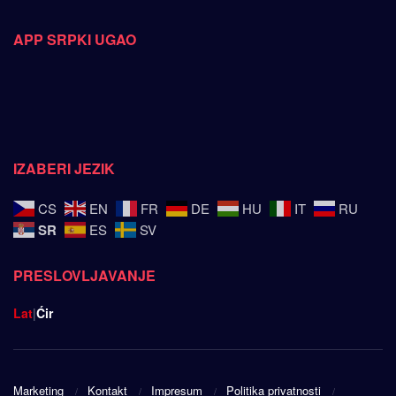
APP SRPKI UGAO
IZABERI JEZIK
CS
EN
FR
DE
HU
IT
RU
SR
ES
SV
PRESLOVLJAVANJE
Lat
|
Ćir
Marketing
Kontakt
Impresum
Politika privatnosti