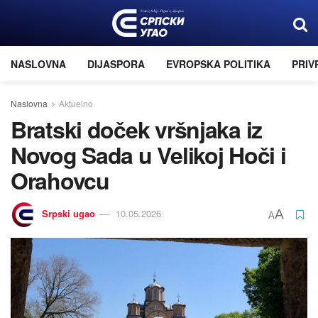
NASLOVNA
DIJASPORA
EVROPSKA POLITIKA
PRIV
Naslovna
Aktuelno
Bratski doček vršnjaka iz
Novog Sada u Velikoj Hoči i
Orahovcu
Srpski ugao
10.05.2026
A
A