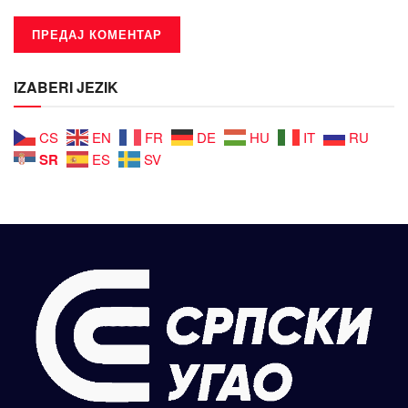
IZABERI JEZIK
CS
EN
FR
DE
HU
IT
RU
SR
ES
SV