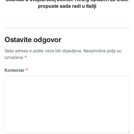
propuste sada radi u Italiji
Ostavite odgovor
Vaša adresa e-pošte neće biti obјavljena.
Neophodna polja su
označena
*
Komentar
*