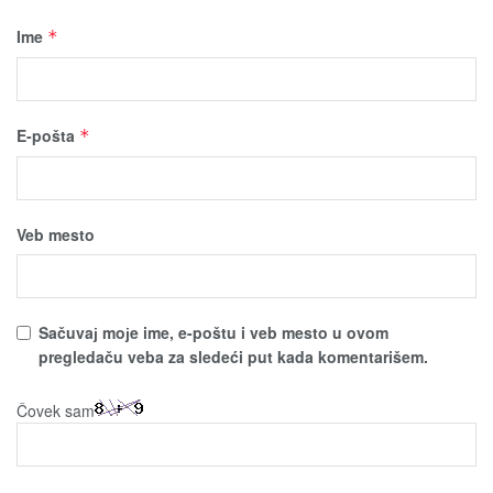
Ime
*
E-pošta
*
Veb mesto
Sačuvaј moјe ime, e-poštu i veb mesto u ovom
pregledaču veba za sledeći put kada komentarišem.
Čovek sam