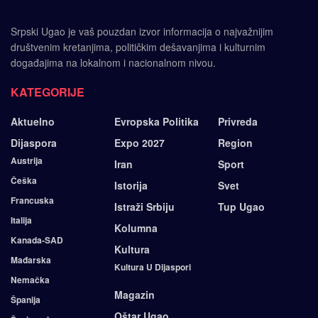
Srpski Ugao je vaš pouzdan izvor informacija o najvažnijim
društvenim kretanjima, političkim dešavanjima i kulturnim
događajima na lokalnom i nacionalnom nivou.
KATEGORIJE
Aktuelno
Evropska Politika
Privreda
Dijaspora
Expo 2027
Region
Austrija
Iran
Sport
Češka
Istorija
Svet
Francuska
Istraži Srbiju
Tup Ugao
Italija
Kolumna
Kanada-SAD
Kultura
Mađarska
Kultura U Dijaspori
Nemačka
Magazin
Španija
Oštar Ugao