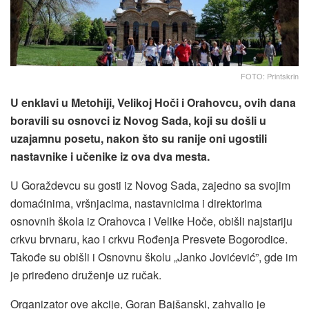
FOTO: Printskrin
U enklavi u Metohiji, Velikoj Hoči i Orahovcu, ovih dana
boravili su osnovci iz Novog Sada, koji su došli u
uzajamnu posetu, nakon što su ranije oni ugostili
nastavnike i učenike iz ova dva mesta.
U Goraždevcu su gosti iz Novog Sada, zajedno sa svojim
domaćinima, vršnjacima, nastavnicima i direktorima
osnovnih škola iz Orahovca i Velike Hoče, obišli najstariju
crkvu brvnaru, kao i crkvu Rođenja Presvete Bogorodice.
Takođe su obišli i Osnovnu školu „Janko Jovićević”, gde im
je priređeno druženje uz ručak.
Organizator ove akcije, Goran Bajšanski, zahvalio je