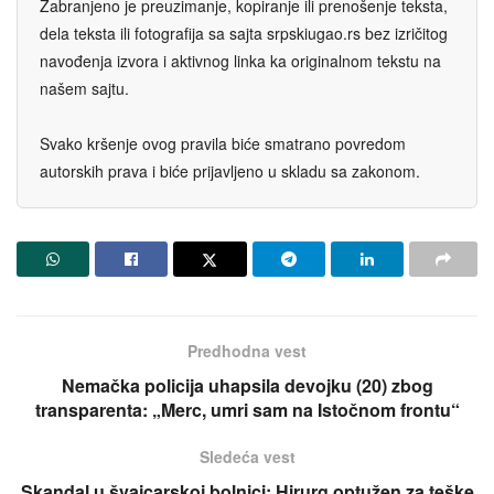
Zabranjeno je preuzimanje, kopiranje ili prenošenje teksta,
dela teksta ili fotografija sa sajta srpskiugao.rs bez izričitog
navođenja izvora i aktivnog linka ka originalnom tekstu na
našem sajtu.
Svako kršenje ovog pravila biće smatrano povredom
autorskih prava i biće prijavljeno u skladu sa zakonom.
Predhodna vest
Nemačka policija uhapsila devojku (20) zbog
transparenta: „Merc, umri sam na Istočnom frontu“
Sledeća vest
Skandal u švajcarskoj bolnici: Hirurg optužen za teške