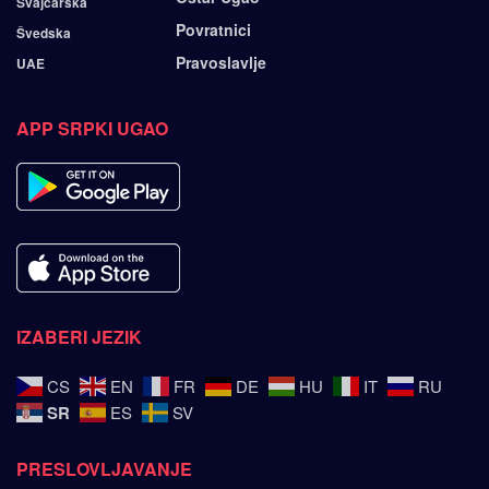
Švajcarska
Povratnici
Švedska
Pravoslavlje
UAE
APP SRPKI UGAO
IZABERI JEZIK
CS
EN
FR
DE
HU
IT
RU
SR
ES
SV
PRESLOVLJAVANJE