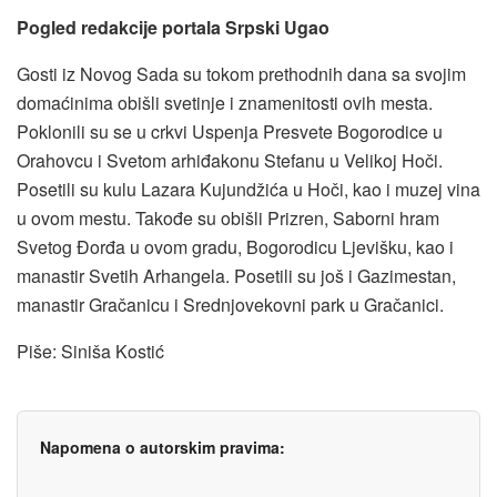
Pogled redakcije portala Srpski Ugao
Gosti iz Novog Sada su tokom prethodnih dana sa svojim
domaćinima obišli svetinje i znamenitosti ovih mesta.
Poklonili su se u crkvi Uspenja Presvete Bogorodice u
Orahovcu i Svetom arhiđakonu Stefanu u Velikoj Hoči.
Posetili su kulu Lazara Kujundžića u Hoči, kao i muzej vina
u ovom mestu. Takođe su obišli Prizren, Saborni hram
Svetog Đorđa u ovom gradu, Bogorodicu Ljevišku, kao i
manastir Svetih Arhangela. Posetili su još i Gazimestan,
manastir Gračanicu i Srednjovekovni park u Gračanici.
Piše: Siniša Kostić
Napomena o autorskim pravima: