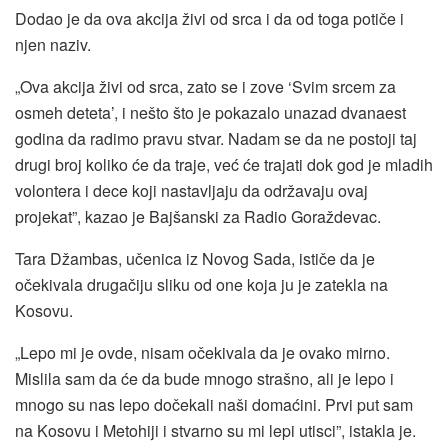
Dodao je da ova akcija živi od srca i da od toga potiče i
njen naziv.
„Ova akcija živi od srca, zato se i zove ‘Svim srcem za
osmeh deteta’, i nešto što je pokazalo unazad dvanaest
godina da radimo pravu stvar. Nadam se da ne postoji taj
drugi broj koliko će da traje, već će trajati dok god je mladih
volontera i dece koji nastavljaju da održavaju ovaj
projekat”, kazao je Bajšanski za Radio Goraždevac.
Tara Džambas, učenica iz Novog Sada, ističe da je
očekivala drugačiju sliku od one koja ju je zatekla na
Kosovu.
„Lepo mi je ovde, nisam očekivala da je ovako mirno.
Mislila sam da će da bude mnogo strašno, ali je lepo i
mnogo su nas lepo dočekali naši domaćini. Prvi put sam
na Kosovu i Metohiji i stvarno su mi lepi utisci”, istakla je.