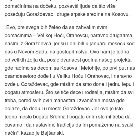
domaćinima na dočeku, pozvavši ljude da što više
posećuju Goraždevac i druge srpske sredine na Kosovu.
„Evo, pre svega bih želeo da se zahvalim svim
domaćinima – Velikoj Hoči, Orahovcu, naravno drugarima
našim iz Goraždevca, jer su i oni bili u januaru mesecu kod
nas u Novom Sadu, na gostoprimstvu. Ovo nam je jedna
od velikih želja da, posle dvanaest godina našeg projekta
gde radimo sa decom sa Kosova i Metohije, po prvi put nas
osamdesetoro dođe i u Veliku Hoču i Orahovac, i naravno
ovde u Goraždevac, gde mislim da smo doneli jednu lepu i
bogatu atmosferu. Što se tiče dece i roditelja, mislim da svi
treba, pored svih ovih manastira i zvaničnih mesta gde
dolaze, da dođu i u mesto Goraždevac. Jer ovo je isto
jedno mesto bogato Srbima i bogato onim što mi treba da
čuvamo i da nastavimo tradiciju da im pomažemo na svaki
način”, kazao je Bajšanski.