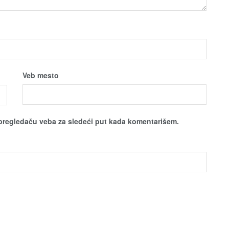
Veb mesto
pregledaču veba za sledeći put kada komentarišem.