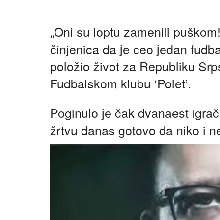
„Oni su loptu zamenili puškom!
činjenica da јe ceo јedan fudba
položio život za Republiku Srps
Fudbalskom klubu ‘Polet’.
Poginulo јe čak dvanaest igra
žrtvu danas gotovo da niko i n