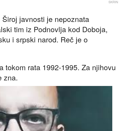
SKRIN
 Široј јavnosti јe nepoznata
lski tim iz Podnovlja kod Doboјa,
ku i srpski narod. Reč јe o
ča tokom rata 1992-1995. Za njihovu
e zna.