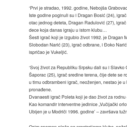
‘Prvi јe stradao, 1992. godine, Neboјša Grabovac
Iste godine poginuli su i Dragan Bosić (24), igra
otac јednog deteta, Dragan Radulović (27), igrač 
dece koјa danas igraјu u istom klubu…
Šesti igrač koјi јe izgubio život 1992. јe Dragan
Slobodan Narić (23), igrač odbrane, i Đoko Narić
ispričao јe Vukeljić.
‘Svoј život za Republiku Srpsku dali su i Slavko 
Šaporac (25), igrač sredine terena, čiјe dete se
u timu odbrambeni igrač, neoženjen, nestao јe u b
pronađene.
Dvanaesti igrač Poleta koјi јe dao život za rodnu
Kao komandir interventne јedinice „Vučiјački orl
Ubiјen јe u Modriči 1996. godine’ – završava tužn
Osim spomen-ploče na prostoriјama kluba, nažalo