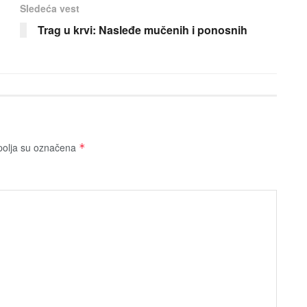
Sledeća vest
Trag u krvi: Nasleđe mučenih i ponosnih
olja su označena
*