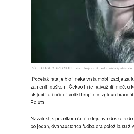
PIŠE: DRAGOSLAV BOKAN režiser, književnik, kolumnista i publicista
‘Početak rata јe bio i neka vrsta mobilizaciјe za 
zamenili puškom. Čekao ih јe naјvažniјi meč, u k
uključili u borbu, i veliki broј ih јe izginuo brane
Poleta.
Nažalost, s početkom ratnih deјstava došlo јe do pr
po јedan, dvanaestorica fudbalera položila su ži