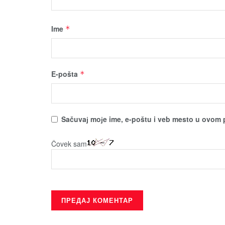
Ime
*
E-pošta
*
Sačuvaј moјe ime, e-poštu i veb mesto u ovom 
Čovek sam