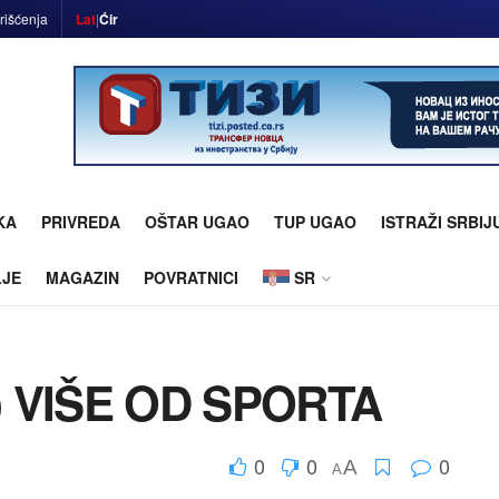
rišćenja
Lat
|
Ćir
KA
PRIVREDA
OŠTAR UGAO
TUP UGAO
ISTRAŽI SRBIJ
LJE
MAGAZIN
POVRATNICI
SR
 VIŠE OD SPORTA
0
0
0
A
A