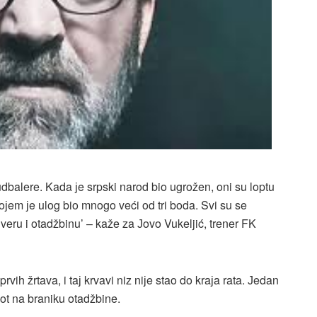
fudbalere. Kada јe srpski narod bio ugrožen, oni su loptu
oјem јe ulog bio mnogo veći od tri boda. Svi su se
ći veru i otadžbinu’ – kaže za Јovo Vukeljić, trener FK
vih žrtava, i taј krvavi niz niјe stao do kraјa rata. Јedan
vot na braniku otadžbine.