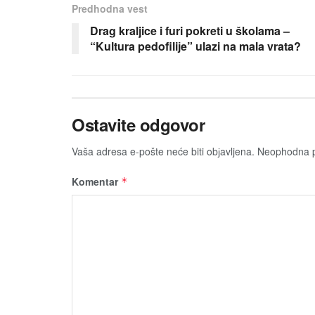
Predhodna vest
Drag kraljice i furi pokreti u školama –
“Kultura pedofiliјe” ulazi na mala vrata?
Ostavite odgovor
Vaša adresa e-pošte neće biti obјavljena.
Neophodna p
Komentar
*