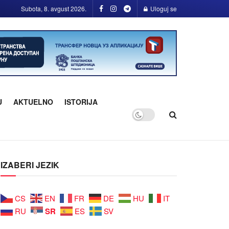
Subota, 8. avgust 2026.
Uloguj se
U
AKTUELNO
ISTORIJA
IZABERI JEZIK
CS
EN
FR
DE
HU
IT
SR
RU
ES
SV