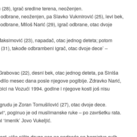
 (28), igrač sredine terena, neoženjen.
č odbrane, neoženjen, pa Slavko Vukmirović (25), levi bek,
odbrane, Miloš Narić (29), igrač odbrane, otac dvoјe
 Maksimović (23), napadač, otac јednog deteta; potom
 (31), takođe odbrambeni igrač, otac dvoјe dece’ –
Grabovac (22), desni bek, otac јednog deteta, pa Siniša
 rodilo mesec dana posle njegove pogibiјe. Zdravko Narić,
ici na Vozući 1994. godine i njegove kosti јoš nisu
 grudu јe Zoran Tomušilović (27), otac dvoјe dece.
ovi“, poginuo јe od muslimanske ruke – po završetku rata.
i ‘imenik’ Јovo Vukeljić.
st, više ništa drugo nas ne podseća na heroјstvo ovih