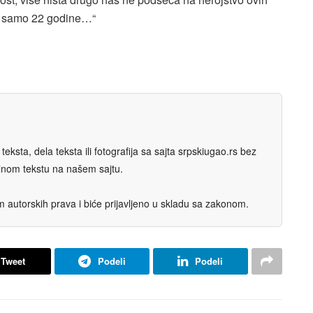
ađi samo 22 godine…“
eksta, dela teksta ili fotografija sa sajta srpskiugao.rs bez
nalnom tekstu na našem sajtu.
autorskih prava i biće prijavljeno u skladu sa zakonom.
Tweet
Podeli
Podeli