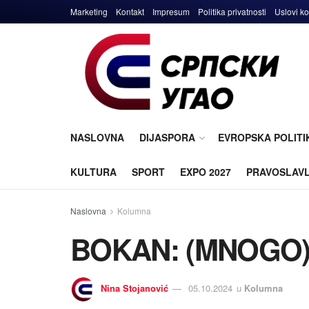
Marketing
Kontakt
Impresum
Politika privatnosti
Uslovi ko
NASLOVNA
DIJASPORA
EVROPSKA POLITI
KULTURA
SPORT
EXPO 2027
PRAVOSLAV
Naslovna
Kolumna
BOKAN: (MNOGO)
Nina Stoјanović
05.10.2024
u
Kolumna