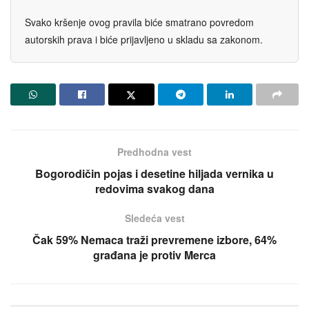
Svako kršenje ovog pravila biće smatrano povredom
autorskih prava i biće prijavljeno u skladu sa zakonom.
Predhodna vest
Bogorodičin pojas i desetine hiljada vernika u
redovima svakog dana
Sledeća vest
Čak 59% Nemaca traži prevremene izbore, 64%
građana je protiv Merca