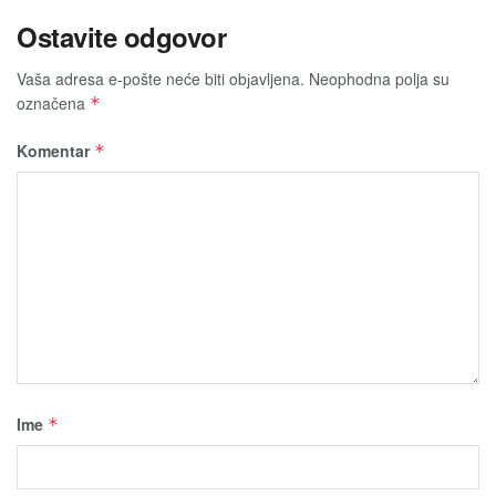
Ostavite odgovor
Vaša adresa e-pošte neće biti obјavljena.
Neophodna polja su
označena
*
Komentar
*
Ime
*