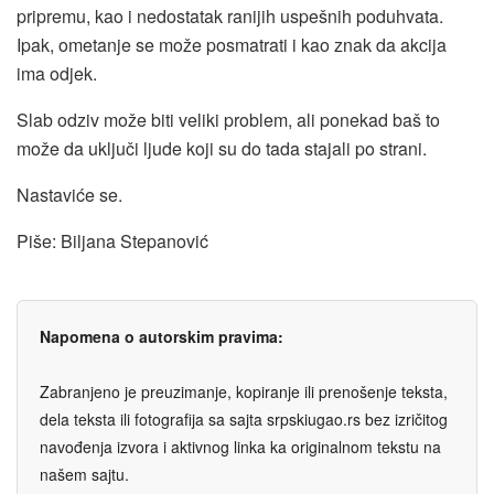
pripremu, kao i nedostatak ranijih uspešnih poduhvata.
Ipak, ometanje se može posmatrati i kao znak da akcija
ima odjek.
Slab odziv može biti veliki problem, ali ponekad baš to
može da uključi ljude koji su do tada stajali po strani.
Nastaviće se.
Piše: Biljana Stepanović
Napomena o autorskim pravima:
Zabranjeno je preuzimanje, kopiranje ili prenošenje teksta,
dela teksta ili fotografija sa sajta srpskiugao.rs bez izričitog
navođenja izvora i aktivnog linka ka originalnom tekstu na
našem sajtu.