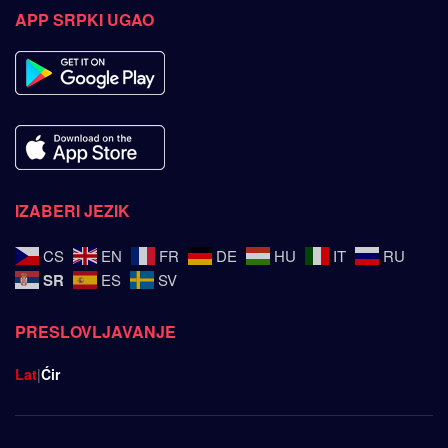
APP SRPKI UGAO
IZABERI JEZIK
CS
EN
FR
DE
HU
IT
RU
SR
ES
SV
PRESLOVLJAVANJE
Lat
|
Ćir