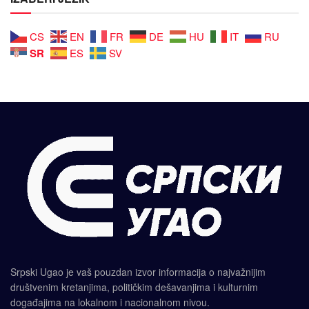
CS
EN
FR
DE
HU
IT
RU
SR
ES
SV
Srpski Ugao je vaš pouzdan izvor informacija o najvažnijim
društvenim kretanjima, političkim dešavanjima i kulturnim
događajima na lokalnom i nacionalnom nivou.