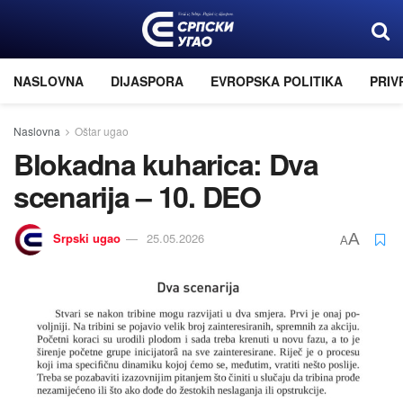
NASLOVNA
DIJASPORA
EVROPSKA POLITIKA
PRIV
Naslovna
Oštar ugao
Blokadna kuharica: Dva
scenarija – 10. DEO
Srpski ugao
25.05.2026
A
A