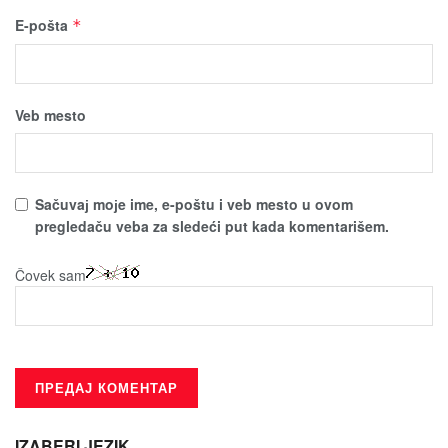
E-pošta
*
Veb mesto
Sačuvaј moјe ime, e-poštu i veb mesto u ovom
pregledaču veba za sledeći put kada komentarišem.
Čovek sam
IZABERI JEZIK