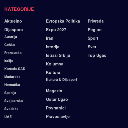
KATEGORIJE
Aktuelno
Evropska Politika
Privreda
Dijaspora
Expo 2027
Region
Austrija
Iran
Sport
Češka
Istorija
Svet
Francuska
Istraži Srbiju
Tup Ugao
Italija
Kolumna
Kanada-SAD
Kultura
Mađarska
Kultura U Dijaspori
Nemačka
Magazin
Španija
Oštar Ugao
Švajcarska
Povratnici
Švedska
Pravoslavlje
UAE