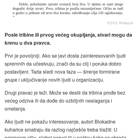
FOTO: Printscrin
Posle tribine ili prvog većeg okupljanja, stvari mogu da
krenu u dva pravca.
Prvi je povoljniji. Ako se javi dosta zainteresovanih ljudi
spremnih da učestvuju, znači da su cilj i poruka dobro
postavljeni. Tada sledi nova faza — širenje formirane
grupe i uključivanje novih ljudi u organizaciju.
Drugi pravac je teži. Može se desiti da tribina prođe bez
većeg odziva ili da dođe do ozbiljnih neslaganja i
ometanja.
Ako ljudi ne pokažu interesovanje, autori Blokadne
kuharice smatraju da razlog najčešće treba tražiti: U
nejasnom cilju, slaboj poruci ili u načinu kako se obraća