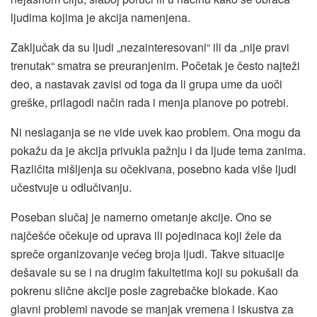
ljudima kojima je akcija namenjena.
Zaključak da su ljudi „nezainteresovani“ ili da „nije pravi
trenutak“ smatra se preuranjenim. Početak je često najteži
deo, a nastavak zavisi od toga da li grupa ume da uoči
greške, prilagodi način rada i menja planove po potrebi.
Ni neslaganja se ne vide uvek kao problem. Ona mogu da
pokažu da je akcija privukla pažnju i da ljude tema zanima.
Različita mišljenja su očekivana, posebno kada više ljudi
učestvuje u odlučivanju.
Poseban slučaj je namerno ometanje akcije. Ono se
najčešće očekuje od uprava ili pojedinaca koji žele da
spreče organizovanje većeg broja ljudi. Takve situacije
dešavale su se i na drugim fakultetima koji su pokušali da
pokrenu slične akcije posle zagrebačke blokade. Kao
glavni problemi navode se manjak vremena i iskustva za