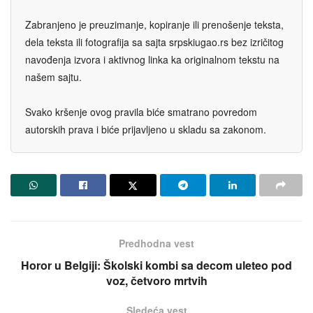
Zabranjeno je preuzimanje, kopiranje ili prenošenje teksta,
dela teksta ili fotografija sa sajta srpskiugao.rs bez izričitog
navođenja izvora i aktivnog linka ka originalnom tekstu na
našem sajtu.
Svako kršenje ovog pravila biće smatrano povredom
autorskih prava i biće prijavljeno u skladu sa zakonom.
Predhodna vest
Horor u Belgiji: Školski kombi sa decom uleteo pod
voz, četvoro mrtvih
Sledeća vest