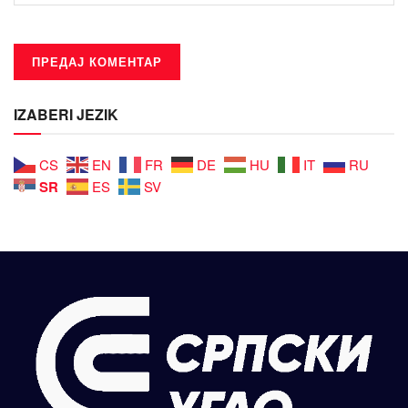
IZABERI JEZIK
CS
EN
FR
DE
HU
IT
RU
SR
ES
SV