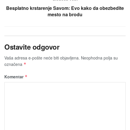
Besplatno krstarenje Savom: Evo kako da obezbedite
mesto na brodu
Ostavite odgovor
Vaša adresa e-pošte neće biti obјavljena.
Neophodna polja su
označena
*
Komentar
*