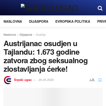
NASLOVNA
DIJASPORA
EVROPSKA POLITIKA
PRIV
Naslovna
Dijaspora
Austrija
Austrijanac osudjen u
Tajlandu: 1.673 godine
zatvora zbog seksualnog
zlostavljanja ćerke!
Srpski ugao
26.05.2026
A
A