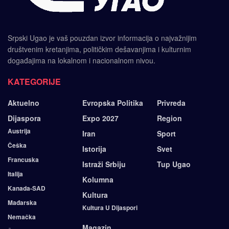
Srpski Ugao je vaš pouzdan izvor informacija o najvažnijim
društvenim kretanjima, političkim dešavanjima i kulturnim
događajima na lokalnom i nacionalnom nivou.
KATEGORIJE
Aktuelno
Evropska Politika
Privreda
Dijaspora
Expo 2027
Region
Austrija
Iran
Sport
Češka
Istorija
Svet
Francuska
Istraži Srbiju
Tup Ugao
Italija
Kolumna
Kanada-SAD
Kultura
Mađarska
Kultura U Dijaspori
Nemačka
Magazin