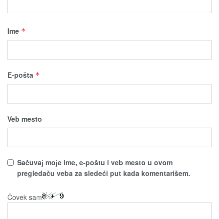
Ime
*
E-pošta
*
Veb mesto
Sačuvaј moјe ime, e-poštu i veb mesto u ovom
pregledaču veba za sledeći put kada komentarišem.
Čovek sam