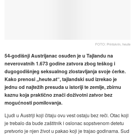
FOTO: Printskrin, heute
54-godišnji Austrijanac osuđen je u Tajlandu na
neverovatnih 1.673 godine zatvora zbog teškog i
dugogodišnjeg seksualnog zlostavljanja svoje ćerke.
Kako prenosi ,,heute.at“, tajlandski sud izrekao je
jednu od najtežih presuda u istoriji te zemlje, zbirnu
kaznu koja praktično znači doživotni zatvor bez
mogućnosti pomilovanja.
Ljudi u Austriji koji čitaju ovu vest ostaju bez reči. Otac koji
je trebalo da bude zaštitnik i oslonac sopstvenom detetu
pretvorio je njen život u pakao koji je trajao godinama. Sud