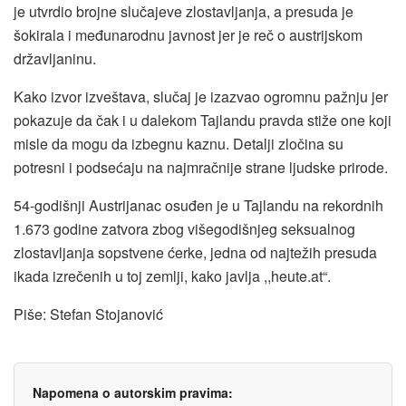
je utvrdio brojne slučajeve zlostavljanja, a presuda je
šokirala i međunarodnu javnost jer je reč o austrijskom
državljaninu.
Kako izvor izveštava, slučaj je izazvao ogromnu pažnju jer
pokazuje da čak i u dalekom Tajlandu pravda stiže one koji
misle da mogu da izbegnu kaznu. Detalji zločina su
potresni i podsećaju na najmračnije strane ljudske prirode.
54-godišnji Austrijanac osuđen je u Tajlandu na rekordnih
1.673 godine zatvora zbog višegodišnjeg seksualnog
zlostavljanja sopstvene ćerke, jedna od najtežih presuda
ikada izrečenih u toj zemlji, kako javlja ,,heute.at“.
Piše: Stefan Stojanović
Napomena o autorskim pravima: