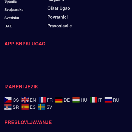
Španija
Oštar Ugao
Švajcarska
Povratnici
Švedska
Pravoslavlje
UAE
APP SRPKI UGAO
IZABERI JEZIK
CS
EN
FR
DE
HU
IT
RU
SR
ES
SV
PRESLOVLJAVANJE