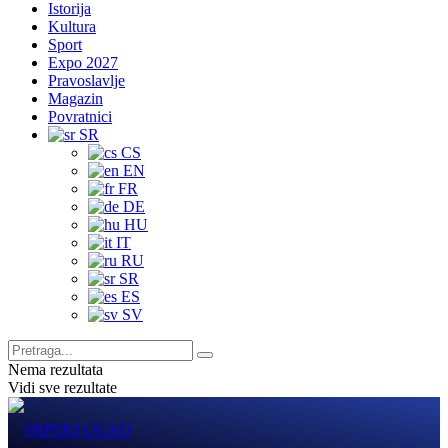
Istorija
Kultura
Sport
Expo 2027
Pravoslavlje
Magazin
Povratnici
SR
CS
EN
FR
DE
HU
IT
RU
SR
ES
SV
Nema rezultata
Vidi sve rezultate