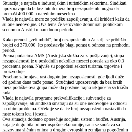
Situacija je najteža u industrijskim i turističkim sektorima. Sindikati
upozoravaju da bi bez hitnih mera broj nezaposlenih mogao da
premaši 400.000 u narednim mesecima.
Vlada je najavila mere za podršku zapošljavanju, ali kritičari kažu da
su one nedovoljne. Ova tema će verovatno dominirati političkom
scenom u Austriji u narednom periodu.
Kako prenosi ,,zeitimbild“, broj nezaposlenih u Austriji se približio
brojci od 370.000, što predstavlja blagi porast u odnosu na prethodni
period.
Prema podacima AMS (Austrijska služba za zapošljavanje), stopa
nezaposlenosti je u poslednjih nekoliko meseci porasla za oko 0,3
procentna poena. Najviše su pogođeni sektori turizma, trgovine i
proizvodnje.
Posebno zabrinjava rast dugotrajne nezaposlenosti, gde ljudi duže
od godinu dana traže posao. Stručnjaci upozoravaju da bez brzih
mera podrške ova grupa može da postane trajno isključena sa tržišta
rada.
Vlada je najavila programe prekvalifikacije i subvencije za
zapošljavanje, ali sindikati smatraju da su one nedovoljne u odnosu
na obim problema. Očekuje se da će broj nezaposlenih nastaviti da
raste tokom leta i jeseni.
Ova situacija dodatno opterećuje socijalni sistem i budžet. Austrija,
koja je dugo bila primer uspešne ekonomije, sada se suočava sa
izazovima sličnim onima u drugim evropskim zemljama pogođenim