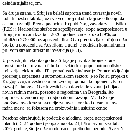
deindustrijalizacijom.
Sa druge strane, u Srbiji se beleži suprotan trend otvaranje novih
radnih mesta i fabrika, uz sve veći broj mladih koji se odlučuju da
ostanu u zemlji. Prema podacima Republičkog zavoda za statistiku
(RZS) i Nacionalne službe za zapošljavanje, stopa nezaposlenosti u
Srbiji je u prvom kvartalu 2026. godine iznosila oko 8,9%, sa
približno 276.000 nezaposlenih lica. Ovo predstavlja značajno nižu
brojku u poređenju sa Austrijom, a trend je podržan kontinuiranim
prilivom stranih direktnih investicija (FDI).
U poslednjih nekoliko godina Srbija je privukla brojne strane
investitore koji otvaraju fabrike u sektorima poput automobilske
industrije, elektronike, IT i prerađivačke industrije. Primeri uključuju
proširenja kapaciteta u automobilskom sektoru (kao što su projekti u
Kragujevcu), investicije u proizvodnju guma i komponenti, kao i
razvoj IT hubova. Ove investicije su dovele do stvaranja hiljada
novih radnih mesta, posebno u regionima van Beograda, što
doprinosi ravnomernijem regionalnom razvoju. Vlada Srbije
podržava ovo kroz subvencije za investitore koji otvaraju nova
radna mesta, sa fokusom na proizvodnju i uslužne centre.
Posebno ohrabrujući je podatak o mladima, stopa nezaposlenosti
mladih (15-24 godine) je opala na oko 23,1% u prvom kvartalu
2026. godine, što je niže u odnosu na prethodne periode. Sve više