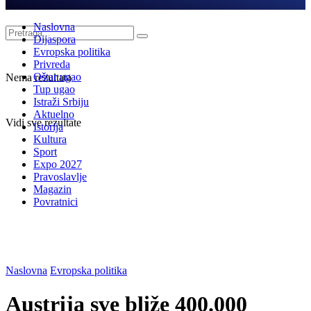
Naslovna
Dijaspora
Evropska politika
Privreda
Oštar ugao
Nema rezultata
Tup ugao
Istraži Srbiju
Aktuelno
Vidi sve rezultate
Istorija
Kultura
Sport
Expo 2027
Pravoslavlje
Magazin
Povratnici
Naslovna
Evropska politika
Austrija sve bliže 400.000