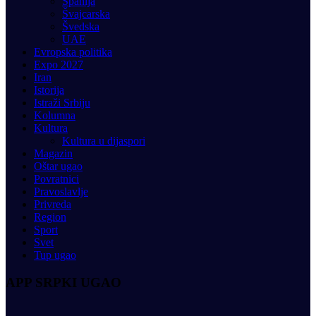
Španija
Švajcarska
Švedska
UAE
Evropska politika
Expo 2027
Iran
Istorija
Istraži Srbiju
Kolumna
Kultura
Kultura u dijaspori
Magazin
Oštar ugao
Povratnici
Pravoslavlje
Privreda
Region
Sport
Svet
Tup ugao
APP SRPKI UGAO