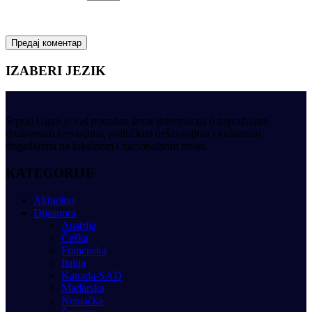
IZABERI JEZIK
Srpski Ugao je vaš pouzdan izvor informacija o najvažnijim
društvenim kretanjima, političkim dešavanjima i kulturnim
događajima na lokalnom i nacionalnom nivou.
KATEGORIJE
Aktuelno
Dijaspora
Austrija
Češka
Francuska
Italija
Kanada-SAD
Mađarska
Nemačka