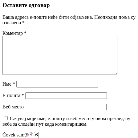
Оставите одговор
Ваша адреса е-поште неће бити објављена.
Неопходна поља су
означена
*
Коментар
*
Име
*
Е-пошта
*
Веб место
Сачувај моје име, е-пошту и веб место у овом прегледачу
веба за следећи пут када коментаришем.
Čovek sam