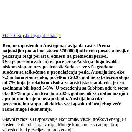
FOTO: Srpski Ugao, ilustracija
Broj nezaposlenih u Austriji nastavlja da raste. Prema
najnovijim podacima, skoro 370.000 ljudi nema posao, a brojke
pokazuju blagi porast u odnosu na prethodni period.
Ovo je posebno zabrinjavajuće jer se Austrija dugo hvalila
niskom stopom nezaposlenosti. Sada se sve više građana
suočava sa teškoćama u pronalaženju posla. Austrija ima oko
9,2 miliona stanovnika, početkom 2026. godine zabeležena stopa
od 7% koja je relativno visoka za austrijske standarde, jer su
godinama bili ispod 5-6%. U poređenju sa Srbijom gde je stopa
oko 8,9% u prvom kvartalu 2026. godine, ali sa znatno manjim
apsolutnim brojem nezaposlenih, Austrija ima nižu
procentualnu stopu, ali daleko veći apsolutni broj zbog veće
radne snage i ekonomije.
Glavni razlozi su usporavanje ekonomije, visoki troškovi energije i
posledice deindustrijalizacije. Mnoge kompanije smanjuju broj
zaposlenih ili preseljavaju proizvodnju.