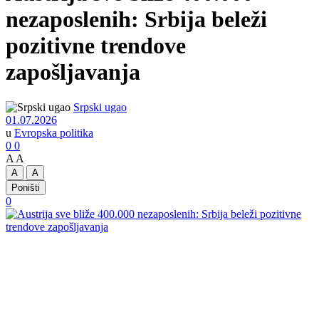
nezaposlenih: Srbija beleži
pozitivne trendove
zapošljavanja
Srpski ugao
01.07.2026
u
Evropska politika
0
0
A
A
A
A
Poništi
0