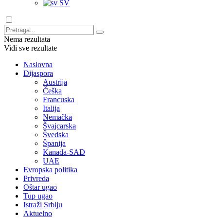
SV
Nema rezultata
Vidi sve rezultate
Naslovna
Dijaspora
Austrija
Češka
Francuska
Italija
Nemačka
Švajcarska
Švedska
Španija
Kanada-SAD
UAE
Evropska politika
Privreda
Oštar ugao
Tup ugao
Istraži Srbiju
Aktuelno