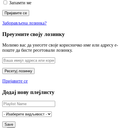
Запамти ме
Заборављена лозинка?
Преузмите своју лозинку
Молимо вас да унесете своје корисничко име или адресу е-
поште да бисте ресетовали лозинку.
Пријавите се
Додај нову плејлисту