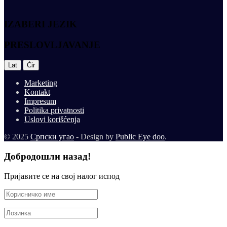
IZABERI JEZIK
PRESLOVLJAVANJE
|
Lat
Ćir
Marketing
Kontakt
Impresum
Politika privatnosti
Uslovi korišćenja
© 2025
Српски угао
- Design by
Public Eye doo
.
Добродошли назад!
Пријавите се на свој налог испод