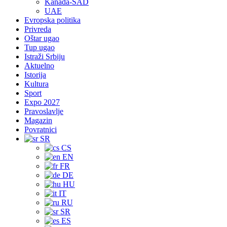
Kanada-SAD
UAE
Evropska politika
Privreda
Oštar ugao
Tup ugao
Istraži Srbiju
Aktuelno
Istorija
Kultura
Sport
Expo 2027
Pravoslavlje
Magazin
Povratnici
SR
CS
EN
FR
DE
HU
IT
RU
SR
ES