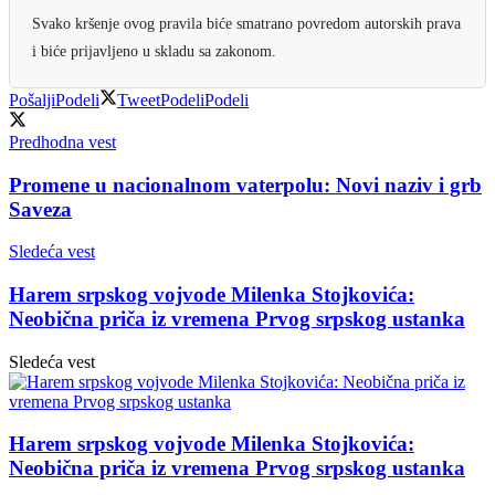
Svako kršenje ovog pravila biće smatrano povredom autorskih prava
i biće prijavljeno u skladu sa zakonom.
Pošalji
Podeli
Tweet
Podeli
Podeli
Predhodna vest
Promene u nacionalnom vaterpolu: Novi naziv i grb
Saveza
Sledeća vest
Harem srpskog vojvode Milenka Stojkovića:
Neobična priča iz vremena Prvog srpskog ustanka
Sledeća vest
Harem srpskog vojvode Milenka Stojkovića:
Neobična priča iz vremena Prvog srpskog ustanka