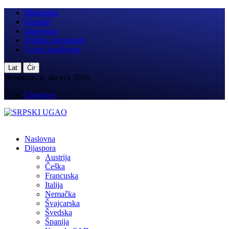
Marketing
Kontakt
Impresum
Politika privatnosti
Uslovi korišćenja
|
Lat
Ćir
Четвртак, 6. август 2026.
Uloguj se
Naslovna
Dijaspora
Austrija
Češka
Francuska
Italija
Nemačka
Švajcarska
Švedska
Španija