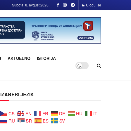
Subota, 8. avgust 2026.
Uloguj se
U
AKTUELNO
ISTORIJA
IZABERI JEZIK
CS
EN
FR
DE
HU
IT
SR
RU
ES
SV