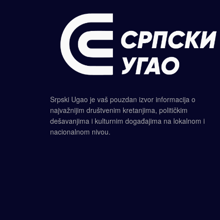
Srpski Ugao je vaš pouzdan izvor informacija o
najvažnijim društvenim kretanjima, političkim
dešavanjima i kulturnim događajima na lokalnom i
nacionalnom nivou.