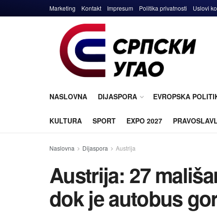
Marketing
Kontakt
Impresum
Politika privatnosti
Uslovi ko
NASLOVNA
DIJASPORA
EVROPSKA POLITI
KULTURA
SPORT
EXPO 2027
PRAVOSLAV
Naslovna
Dijaspora
Austrija
Austrija: 27 mališ
dok je autobus go