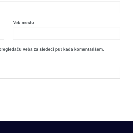
Veb mesto
pregledaču veba za sledeći put kada komentarišem.