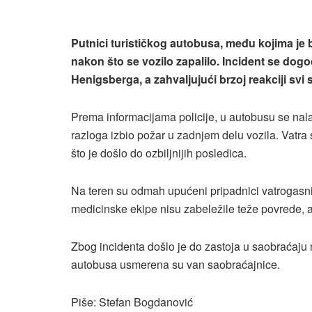
Putnici turističkog autobusa, među kojima je 
nakon što se vozilo zapalilo. Incident se dog
Henigsberga, a zahvaljujući brzoj reakciji svi
Prema informacijama policije, u autobusu se nal
razloga izbio požar u zadnjem delu vozila. Vatra s
što je došlo do ozbiljnijih posledica.
Na teren su odmah upućeni pripadnici vatrogasnih
medicinske ekipe nisu zabeležile teže povrede, 
Zbog incidenta došlo je do zastoja u saobraćaju na
autobusa usmerena su van saobraćajnice.
Piše: Stefan Bogdanović