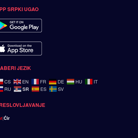
PP SRPKI UGAO
ZABERI JEZIK
CS
EN
FR
DE
HU
IT
SR
RU
ES
SV
RESLOVLJAVANJE
at
|
Ćir