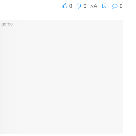
0
0
0
A
A