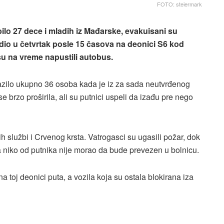
FOTO: steiermark
bilo 27 dece i mladih iz Mađarske, evakuisani su
odio u četvrtak posle 15 časova na deonici S6 kod
 su na vreme napustili autobus.
azilo ukupno 36 osoba kada je iz za sada neutvrđenog
e brzo proširila, ali su putnici uspeli da izađu pre nego
 službi i Crvenog krsta. Vatrogasci su ugasili požar, dok
a niko od putnika nije morao da bude prevezen u bolnicu.
 toj deonici puta, a vozila koja su ostala blokirana iza