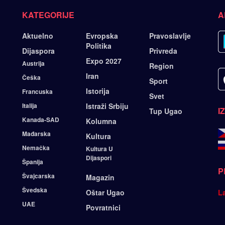
KATEGORIJE
A
Aktuelno
Evropska
Pravoslavlje
Politika
Dijaspora
Privreda
Expo 2027
Austrija
Region
Iran
Češka
Sport
Istorija
Francuska
Svet
Italija
Istraži Srbiju
I
Tup Ugao
Kanada-SAD
Kolumna
Mađarska
Kultura
Nemačka
Kultura U
Dijaspori
Španija
P
Švajcarska
Magazin
Švedska
Oštar Ugao
L
UAE
Povratnici