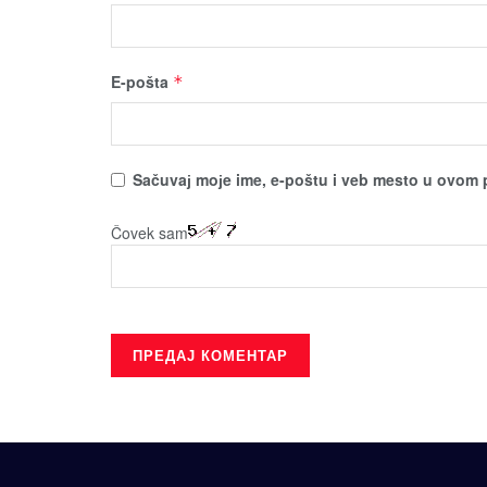
E-pošta
*
Sačuvaј moјe ime, e-poštu i veb mesto u ovom 
Čovek sam