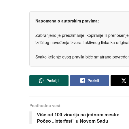
Napomena o autorskim pravima:
Zabranjeno je preuzimanje, kopiranje ili prenošenje t
izričitog navođenja izvora i aktivnog linka ka origi
Svako kršenje ovog pravila biće smatrano povredom 
Pošalji
Podeli
Predhodna vest
Više od 100 vinarija na jednom mestu:
Počeo „Interfest“ u Novom Sadu