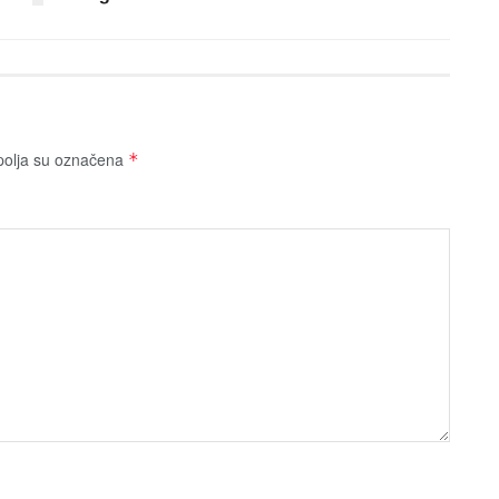
olja su označena
*