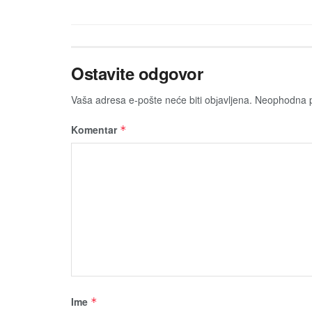
Ostavite odgovor
Vaša adresa e-pošte neće biti obјavljena.
Neophodna p
Komentar
*
Ime
*