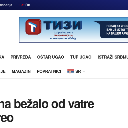
rišćenja
Lat
|
Ćir
KA
PRIVREDA
OŠTAR UGAO
TUP UGAO
ISTRAŽI SRBIJ
LJE
MAGAZIN
POVRATNICI
SR
ana bežalo od vatre
reo