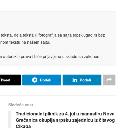
eksta, dela teksta ili fotografija sa sajta srpskiugao.rs bez
nalnom tekstu na našem sajtu.
autorskih prava i biće prijavljeno u skladu sa zakonom.
Tweet
Podeli
Podeli
Sledeća vest
Tradicionalni piknik za 4. jul u manastiru Nova
Gračanica okuplja srpsku zajednicu iz čitavog
Čikaga