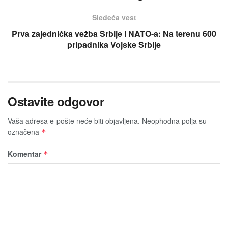
Sledeća vest
Prva zajednička vežba Srbije i NATO-a: Na terenu 600
pripadnika Vojske Srbije
Ostavite odgovor
Vaša adresa e-pošte neće biti obјavljena.
Neophodna polja su
označena
*
Komentar
*