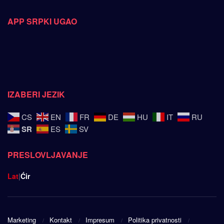
APP SRPKI UGAO
IZABERI JEZIK
CS
EN
FR
DE
HU
IT
RU
SR
ES
SV
PRESLOVLJAVANJE
Lat
|
Ćir
Marketing
Kontakt
Impresum
Politika privatnosti