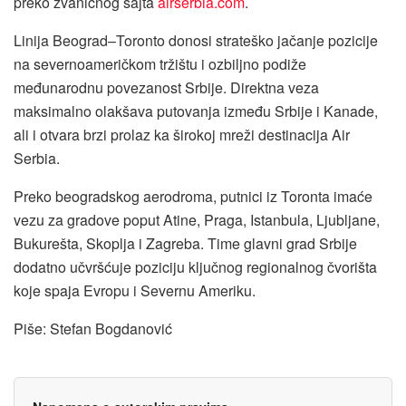
preko zvaničnog sajta
airserbia.com
.
Linija Beograd–Toronto donosi strateško jačanje pozicije
na severnoameričkom tržištu i ozbiljno podiže
međunarodnu povezanost Srbije. Direktna veza
maksimalno olakšava putovanja između Srbije i Kanade,
ali i otvara brzi prolaz ka širokoj mreži destinacija Air
Serbia.
Preko beogradskog aerodroma, putnici iz Toronta imaće
vezu za gradove poput Atine, Praga, Istanbula, Ljubljane,
Bukurešta, Skoplja i Zagreba. Time glavni grad Srbije
dodatno učvršćuje poziciju ključnog regionalnog čvorišta
koje spaja Evropu i Severnu Ameriku.
Piše: Stefan Bogdanović