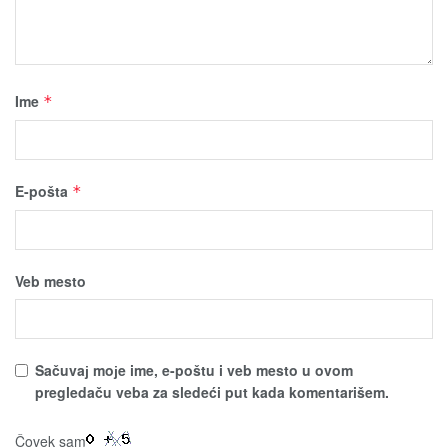
Ime
*
E-pošta
*
Veb mesto
Sačuvaј moјe ime, e-poštu i veb mesto u ovom
pregledaču veba za sledeći put kada komentarišem.
Čovek sam