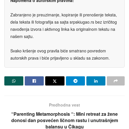
Napomena o autorskim pravima:
Zabranjeno je preuzimanje, kopiranje ili prenošenje teksta,
dela teksta ili fotografija sa sajta srpskiugao.rs bez izričitog
navođenja izvora i aktivnog linka ka originalnom tekstu na
našem sajtu.
Svako kršenje ovog pravila biće smatrano povredom
autorskih prava i biće prijavljeno u skladu sa zakonom.
Predhodna vest
“Parenting Metamorphosis “: Mini retreat za žene
donosi dan posvećen ličnom rastu i unutrašnjem
balansu u Čikagu