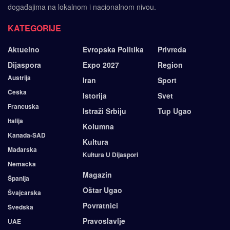
događajima na lokalnom i nacionalnom nivou.
KATEGORIJE
Aktuelno
Evropska Politika
Privreda
Dijaspora
Expo 2027
Region
Austrija
Iran
Sport
Češka
Istorija
Svet
Francuska
Istraži Srbiju
Tup Ugao
Italija
Kolumna
Kanada-SAD
Kultura
Mađarska
Kultura U Dijaspori
Nemačka
Magazin
Španija
Oštar Ugao
Švajcarska
Povratnici
Švedska
Pravoslavlje
UAE