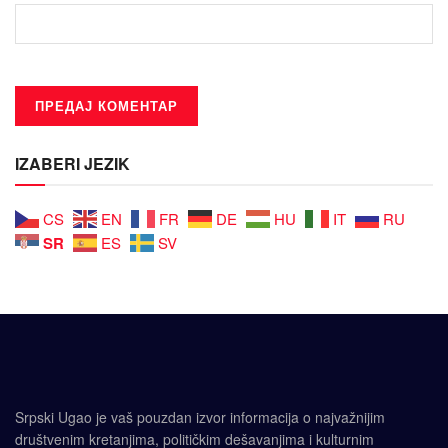
IZABERI JEZIK
CS
EN
FR
DE
HU
IT
RU
SR
ES
SV
Srpski Ugao je vaš pouzdan izvor informacija o najvažnijim
društvenim kretanjima, političkim dešavanjima i kulturnim