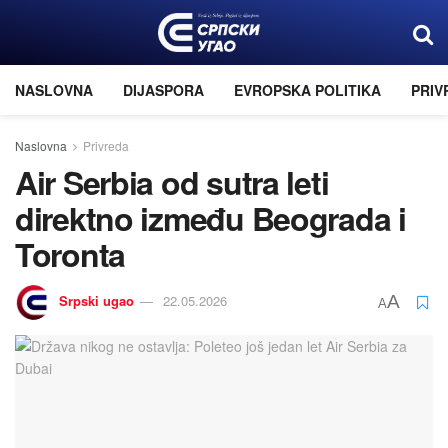
NASLOVNA
DIJASPORA
EVROPSKA POLITIKA
PRIV
Naslovna
Privreda
Air Serbia od sutra leti
direktno između Beograda i
Toronta
Srpski ugao
22.05.2026
A
A