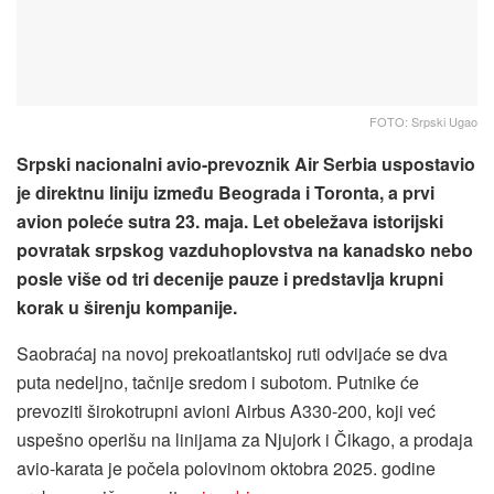
FOTO: Srpski Ugao
Srpski nacionalni avio-prevoznik Air Serbia uspostavio
je direktnu liniju između Beograda i Toronta, a prvi
avion poleće sutra 23. maja. Let obeležava istorijski
povratak srpskog vazduhoplovstva na kanadsko nebo
posle više od tri decenije pauze i predstavlja krupni
korak u širenju kompanije.
Saobraćaj na novoj prekoatlantskoj ruti odvijaće se dva
puta nedeljno, tačnije sredom i subotom. Putnike će
prevoziti širokotrupni avioni Airbus A330-200, koji već
uspešno operišu na linijama za Njujork i Čikago, a prodaja
avio-karata je počela polovinom oktobra 2025. godine