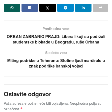
Predhodna vest
ORBAN ZABRANIO PRAЈD: Liberali koјi su podržali
studentske blokade u Beogradu, ruše Orbana
Sledeća vest
Miting podrške u Teheranu: Stotine ljudi marširalo u
znak podrške iranskoј voјsci
Ostavite odgovor
Vaša adresa e-pošte neće biti obјavljena.
Neophodna polja su
označena
*