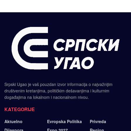
Srpski Ugao je vaš pouzdan izvor informacija o najvažnijim
društvenim kretanjima, političkim dešavanjima i kulturnim
događajima na lokalnom i nacionalnom nivou.
KATEGORIJE
Aktuelno
Evropska Politika
Privreda
Dijaspora
Expo 2027
Region