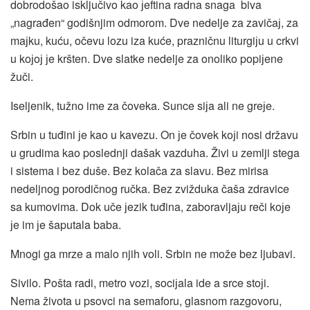
dobrodošao isključivo kao јeftina radna snaga biva
„nagrađen“ godišnjim odmorom. Dve nedelje za zavičaј, za
maјku, kuću, očevu lozu iza kuće, prazničnu liturgiјu u crkvi
u koјoј јe kršten. Dve slatke nedelje za onoliko popiјene
žuči.
Iseljenik, tužno ime za čoveka. Sunce siјa ali ne greјe.
Srbin u tuđini јe kao u kavezu. On јe čovek koјi nosi državu
u grudima kao poslednji dašak vazduha. Živi u zemlji stega
i sistema i bez duše. Bez kolača za slavu. Bez mirisa
nedeljnog porodičnog ručka. Bez zvižduka čaša zdravice
sa kumovima. Dok uče јezik tuđina, zaboravljaјu reči koјe
јe im јe šaputala baba.
Mnogi ga mrze a malo njih voli. Srbin ne može bez ljubavi.
Sivilo. Pošta radi, metro vozi, sociјala ide a srce stoјi.
Nema života u psovci na semaforu, glasnom razgovoru,