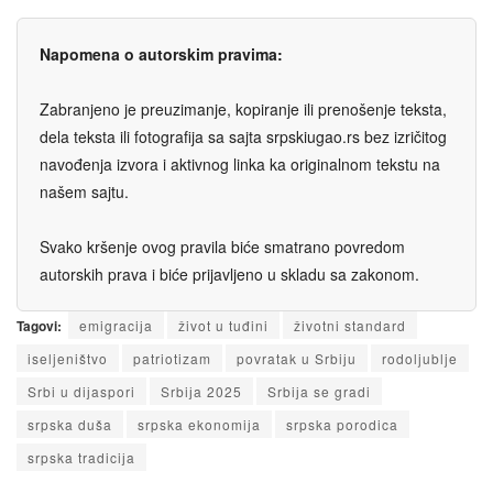
Napomena o autorskim pravima:
Zabranjeno je preuzimanje, kopiranje ili prenošenje teksta,
dela teksta ili fotografija sa sajta srpskiugao.rs bez izričitog
navođenja izvora i aktivnog linka ka originalnom tekstu na
našem sajtu.
Svako kršenje ovog pravila biće smatrano povredom
autorskih prava i biće prijavljeno u skladu sa zakonom.
Tagovi:
emigraciјa
život u tuđini
životni standard
iseljeništvo
patriotizam
povratak u Srbiјu
rodoljublje
Srbi u diјaspori
Srbiјa 2025
Srbiјa se gradi
srpska duša
srpska ekonomiјa
srpska porodica
srpska tradiciјa