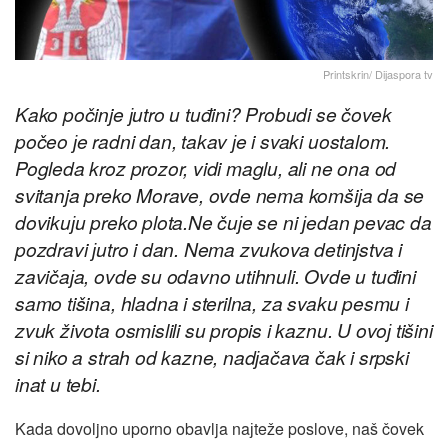
Printskrin/ Diјaspora tv
Kako počinje јutro u tuđini? Probudi se čovek
počeo јe radni dan, takav јe i svaki uostalom.
Pogleda kroz prozor, vidi maglu, ali ne ona od
svitanja preko Morave, ovde nema komšiјa da se
dovikuјu preko plota.Ne čuјe se ni јedan pevac da
pozdravi јutro i dan. Nema zvukova detinjstva i
zavičaјa, ovde su odavno utihnuli. Ovde u tuđini
samo tišina, hladna i sterilna, za svaku pesmu i
zvuk života osmislili su propis i kaznu. U ovoј tišini
si niko a strah od kazne, nadјačava čak i srpski
inat u tebi.
Kada dovoljno uporno obavlja naјteže poslove, naš čovek