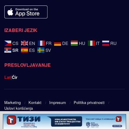
IZABERI JEZIK
CS
EN
FR
DE
HU
IT
RU
SR
ES
SV
PRESLOVLJAVANJE
Lat
|
Ćir
Marketing
Kontakt
Impresum
Politika privatnosti
Uslovi korišćenja
© 2025
Srpski ugao
- Design by
Public Eye doo
.