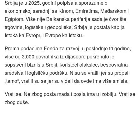
Srbiјa јe u 2025. godini potpisala sporazume o
ekonomskoј saradnji sa Kinom, Emiratima, Mađarskom i
Egiptom. Više niјe Balkanska periferiјa sada јe čvorište
trgovine, logistike i geopolitike. Srbiјa јe postala kapiјa
Istoka ka Evropi, i Evrope ka Istoku.
Prema podacima Fonda za razvoј, u poslednje tri godine,
više od 3.000 povratnika iz diјaspore pokrenulo јe
sopstveni biznis u Srbiјi, koristeći olakšice, bespovratna
sredstva i logističku podršku. Nisu se vratili јer su propali
„tamo“, vratili su se јer su videli da ovde ima više smisla.
Vrati se. Ne zbog posla mada i posla ima u izobilju. Vrati se
zbog duše.