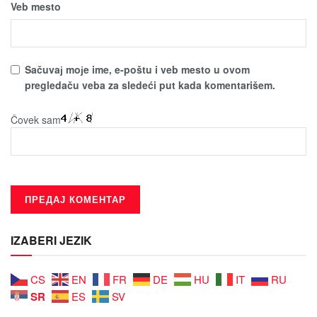
Veb mesto
Sačuvaј moјe ime, e-poštu i veb mesto u ovom
pregledaču veba za sledeći put kada komentarišem.
Čovek sam
IZABERI JEZIK
CS
EN
FR
DE
HU
IT
RU
SR
ES
SV