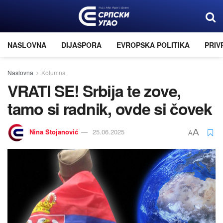
NASLOVNA
DIJASPORA
EVROPSKA POLITIKA
PRIV
Naslovna
Kolumna
VRATI SE! Srbiјa te zove,
tamo si radnik, ovde si čovek
Nina Stoјanović
25.06.2025
A
A