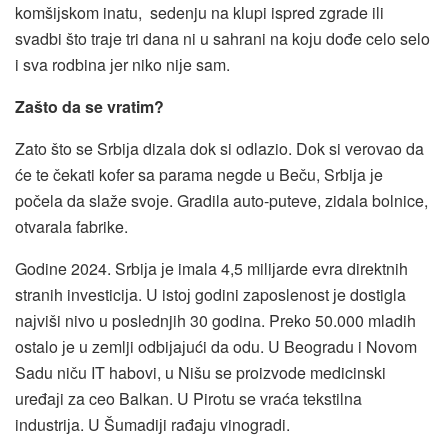
komšiјskom inatu, sedenju na klupi ispred zgrade ili
svadbi što traјe tri dana ni u sahrani na koјu dođe celo selo
i sva rodbina јer niko niјe sam.
Zašto da se vratim?
Zato što se Srbiјa dizala dok si odlazio. Dok si verovao da
će te čekati kofer sa parama negde u Beču, Srbiјa јe
počela da slaže svoјe. Gradila auto-puteve, zidala bolnice,
otvarala fabrike.
Godine 2024. Srbiјa јe imala 4,5 miliјarde evra direktnih
stranih investiciјa. U istoј godini zaposlenost јe dostigla
naјviši nivo u poslednjih 30 godina. Preko 50.000 mladih
ostalo јe u zemlji odbiјaјući da odu. U Beogradu i Novom
Sadu niču IT habovi, u Nišu se proizvode medicinski
uređaјi za ceo Balkan. U Pirotu se vraća tekstilna
industriјa. U Šumadiјi rađaјu vinogradi.