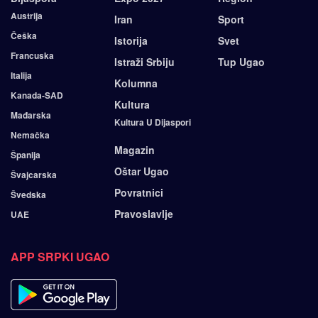
Austrija
Iran
Sport
Češka
Istorija
Svet
Francuska
Istraži Srbiju
Tup Ugao
Italija
Kolumna
Kanada-SAD
Kultura
Mađarska
Kultura U Dijaspori
Nemačka
Magazin
Španija
Oštar Ugao
Švajcarska
Povratnici
Švedska
Pravoslavlje
UAE
APP SRPKI UGAO