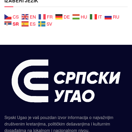
IZABERI JEZIK
CS
EN
FR
DE
HU
IT
RU
SR
ES
SV
Srpski Ugao je vaš pouzdan izvor informacija o najvažnijim
društvenim kretanjima, političkim dešavanjima i kulturnim
događajima na lokalnom i nacionalnom nivou.