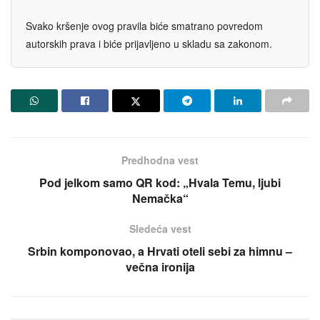
Svako kršenje ovog pravila biće smatrano povredom
autorskih prava i biće prijavljeno u skladu sa zakonom.
Predhodna vest
Pod jelkom samo QR kod: „Hvala Temu, ljubi
Nemačka“
Sledeća vest
Srbin komponovao, a Hrvati oteli sebi za himnu –
večna ironija