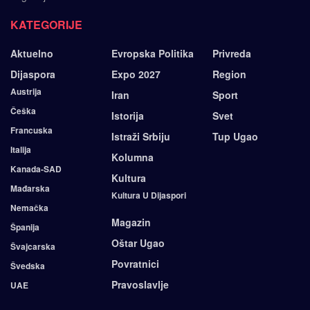
KATEGORIJE
Aktuelno
Evropska Politika
Privreda
Dijaspora
Expo 2027
Region
Austrija
Iran
Sport
Češka
Istorija
Svet
Francuska
Istraži Srbiju
Tup Ugao
Italija
Kolumna
Kanada-SAD
Kultura
Mađarska
Kultura U Dijaspori
Nemačka
Magazin
Španija
Oštar Ugao
Švajcarska
Povratnici
Švedska
Pravoslavlje
UAE