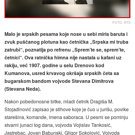
FOTO: RTS
Malo je srpskih pesama koje nose u sebi miris baruta i
zvuk puščanog plotuna kao četnička „Srpska mi truba
zatrubi“, poznatija po refrenu „Sprem’te se, sprem’te,
četnici“. Ova ratnička himna nije nastala u kafani uz
rakiju, već 1907. godine u selu Drenovo kod
Kumanova, usred krvavog okršaja srpskih četa sa
bugarskom bandom vojvode Stevana Dimitrova
(Stevana Neda).
Nakon pobedonosne bitke, mladi četnik Dragiša M.
Stojadinović zapisao je stihove koje je čuo u jurišu, povike
starešina, komande, imena saboraca. U pesmi se pominju
stvarni junaci tog dana, vojvoda Vojislav Tankosić,
Jastrebac, Jovan Babunski, Gligor Sokolović, Vojvoda