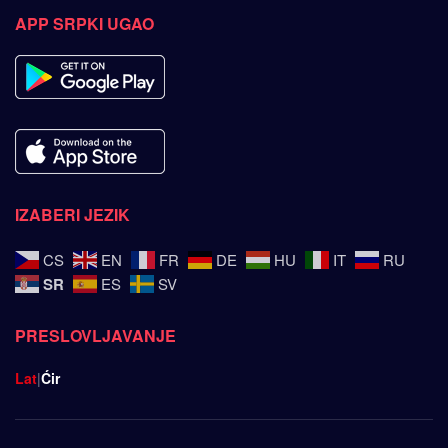
APP SRPKI UGAO
IZABERI JEZIK
CS
EN
FR
DE
HU
IT
RU
SR
ES
SV
PRESLOVLJAVANJE
Lat
|
Ćir