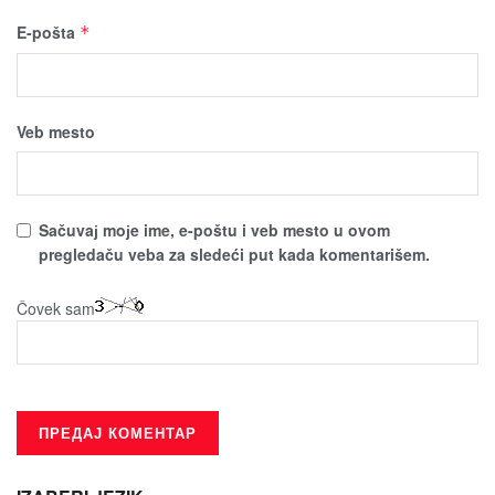
E-pošta
*
Veb mesto
Sačuvaј moјe ime, e-poštu i veb mesto u ovom
pregledaču veba za sledeći put kada komentarišem.
Čovek sam