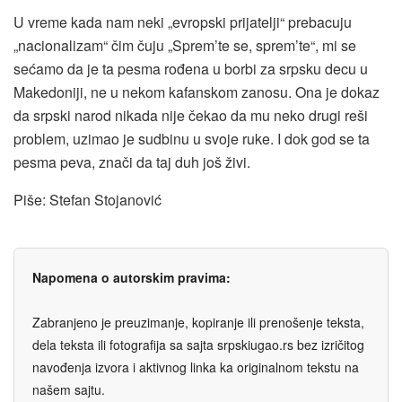
U vreme kada nam neki „evropski prijatelji“ prebacuju
„nacionalizam“ čim čuju „Sprem’te se, sprem’te“, mi se
sećamo da je ta pesma rođena u borbi za srpsku decu u
Makedoniji, ne u nekom kafanskom zanosu. Ona je dokaz
da srpski narod nikada nije čekao da mu neko drugi reši
problem, uzimao je sudbinu u svoje ruke. I dok god se ta
pesma peva, znači da taj duh još živi.
Piše: Stefan Stojanović
Napomena o autorskim pravima:
Zabranjeno je preuzimanje, kopiranje ili prenošenje teksta,
dela teksta ili fotografija sa sajta srpskiugao.rs bez izričitog
navođenja izvora i aktivnog linka ka originalnom tekstu na
našem sajtu.