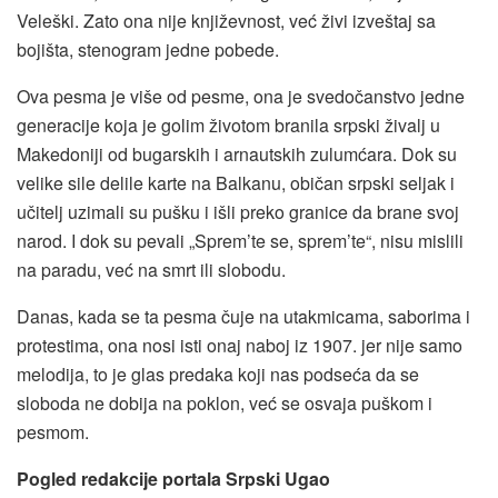
Veleški. Zato ona nije književnost, već živi izveštaj sa
bojišta, stenogram jedne pobede.
Ova pesma je više od pesme, ona je svedočanstvo jedne
generacije koja je golim životom branila srpski živalj u
Makedoniji od bugarskih i arnautskih zulumćara. Dok su
velike sile delile karte na Balkanu, običan srpski seljak i
učitelj uzimali su pušku i išli preko granice da brane svoj
narod. I dok su pevali „Sprem’te se, sprem’te“, nisu mislili
na paradu, već na smrt ili slobodu.
Danas, kada se ta pesma čuje na utakmicama, saborima i
protestima, ona nosi isti onaj naboj iz 1907. jer nije samo
melodija, to je glas predaka koji nas podseća da se
sloboda ne dobija na poklon, već se osvaja puškom i
pesmom.
Pogled redakcije portala Srpski Ugao