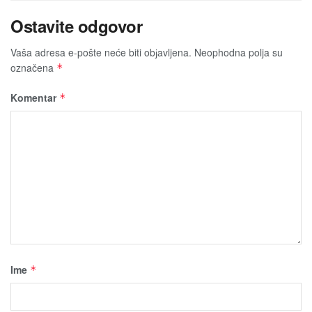
Ostavite odgovor
Vaša adresa e-pošte neće biti obјavljena.
Neophodna polja su
označena
*
Komentar
*
Ime
*