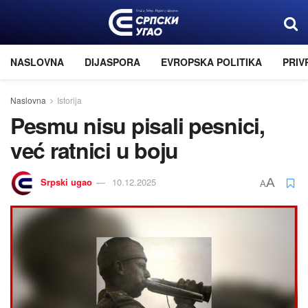
NASLOVNA
DIJASPORA
EVROPSKA POLITIKA
PRIV
Naslovna
Istorija
Pesmu nisu pisali pesnici,
već ratnici u boju
Srpski ugao
10.12.2025
A
A