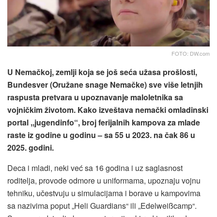
FOTO: DW.com
U Nemačkoj, zemlji koja se još seća užasa prošlosti,
Bundesver (Oružane snage Nemačke) sve više letnjih
raspusta pretvara u upoznavanje maloletnika sa
vojničkim životom. Kako izveštava nemački omladinski
portal ,,jugendinfo“, broj ferijalnih kampova za mlade
raste iz godine u godinu – sa 55 u 2023. na čak 86 u
2025. godini.
Deca i mladi, neki već sa 16 godina i uz saglasnost
roditelja, provode odmore u uniformama, upoznaju vojnu
tehniku, učestvuju u simulacijama i borave u kampovima
sa nazivima poput „Heli Guardians“ ili „Edelweißcamp“.