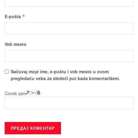
E-pošta
*
Veb mesto
Sačuvaј moјe ime, e-poštu i veb mesto u ovom
pregledaču veba za sledeći put kada komentarišem.
Čovek sam