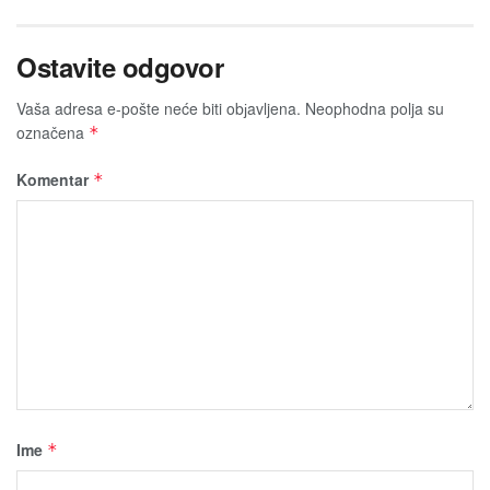
Ostavite odgovor
Vaša adresa e-pošte neće biti obјavljena.
Neophodna polja su
označena
*
Komentar
*
Ime
*