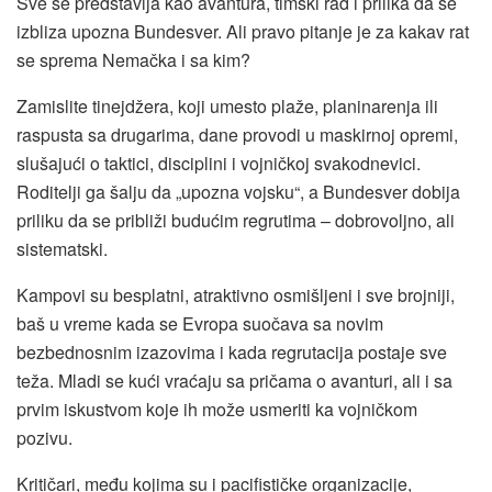
Sve se predstavlja kao avantura, timski rad i prilika da se
izbliza upozna Bundesver. Ali pravo pitanje je za kakav rat
se sprema Nemačka i sa kim?
Zamislite tinejdžera, koji umesto plaže, planinarenja ili
raspusta sa drugarima, dane provodi u maskirnoj opremi,
slušajući o taktici, disciplini i vojničkoj svakodnevici.
Roditelji ga šalju da „upozna vojsku“, a Bundesver dobija
priliku da se približi budućim regrutima – dobrovoljno, ali
sistematski.
Kampovi su besplatni, atraktivno osmišljeni i sve brojniji,
baš u vreme kada se Evropa suočava sa novim
bezbednosnim izazovima i kada regrutacija postaje sve
teža. Mladi se kući vraćaju sa pričama o avanturi, ali i sa
prvim iskustvom koje ih može usmeriti ka vojničkom
pozivu.
Kritičari, među kojima su i pacifističke organizacije,