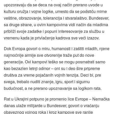
upozoravaju da se deca na ovaj način prerano uvode u
kulturu oružja i vojne logike, umesto da se podstiču mirne
veštine, obrazovanje, tolerancija i stvaralaštvo. Bundesver,
sa druge strane, u ovim kampovima vidi način da mladima
približi svoje zadatke i popuni interesovanje za službu u
vremenu kada je privlačenje kadrova sve veći izazov.
Dok Evropa govori o miru, humanosti i zaštiti mladih, njene
najmoćnije armije sve otvorenije traže put do nove
generacije. Ovi kampovi teško se mogu posmatrati samo
kao bezazlen letnji odmor – oni su i deo šire pripreme
društva za vreme pojačanih vojnih tenzija. Deci bi, pre
svega, trebalo nuditi znanje, igru, sport i sigurnu
budućnost, a ne prerano upoznavanje sa logikom rata.
Rat u Ukrajini potpuno je promenio lice Evrope – Nemačka
danas ulaže milijarde u Bundesver, govori o vraćanju
obaveznog vojnog roka i kroz kampove sve ranije