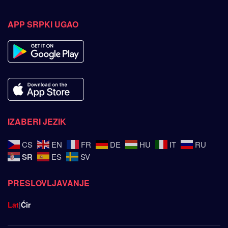
APP SRPKI UGAO
IZABERI JEZIK
CS
EN
FR
DE
HU
IT
RU
SR
ES
SV
PRESLOVLJAVANJE
Lat
|
Ćir