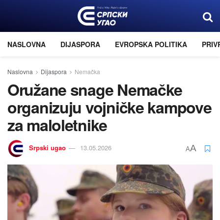
NASLOVNA
DIJASPORA
EVROPSKA POLITIKA
PRIV
Naslovna
Dijaspora
Nemačka
Oružane snage Nemačke
organizuju vojničke kampove
za maloletnike
Srpski ugao
13.05.2026
A
A