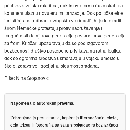
približava vojsku mladima, dok istovremeno raste strah da
kontinent ulazi u novu eru militarizacije. Dok političke elite
insistiraju na „odbrani evropskih vrednosti“, hiljade mladih
širom Nemačke protestuju protiv naoružavanja i
mogućnosti da njihova generacija postane nova generacija
za front. Kritičari upozoravaju da se pod izgovorom
bezbednosti društvo postepeno privikava na ratnu logiku,
dok se ogromna sredstva usmeravaju u vojsku umesto u
škole, zdravstvo i socijalnu sigurnost građana.
Piše: Nina Stojanović
Napomena o autorskim pravima:
Zabranjeno je preuzimanje, kopiranje ili prenošenje teksta,
dela teksta ili fotografija sa sajta srpskiugao.rs bez izričitog