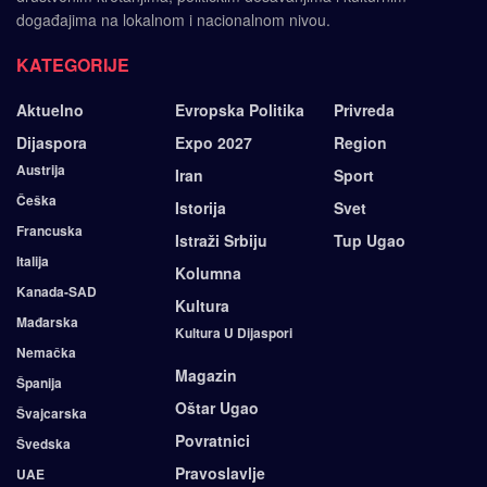
događajima na lokalnom i nacionalnom nivou.
KATEGORIJE
Aktuelno
Evropska Politika
Privreda
Dijaspora
Expo 2027
Region
Austrija
Iran
Sport
Češka
Istorija
Svet
Francuska
Istraži Srbiju
Tup Ugao
Italija
Kolumna
Kanada-SAD
Kultura
Mađarska
Kultura U Dijaspori
Nemačka
Magazin
Španija
Oštar Ugao
Švajcarska
Povratnici
Švedska
Pravoslavlje
UAE