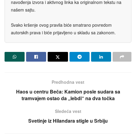
navođenja izvora i aktivnog linka ka originalnom tekstu na
našem sajtu.
Svako kršenje ovog pravila biće smatrano povredom
autorskih prava i biće prijavljeno u skladu sa zakonom.
Predhodna vest
Haos u centru Beča: Kamion posle sudara sa
tramvajem ostao da „lebdi“ na dva točka
Sledeća vest
Svetinje iz Hilandara stigle u Srbiju