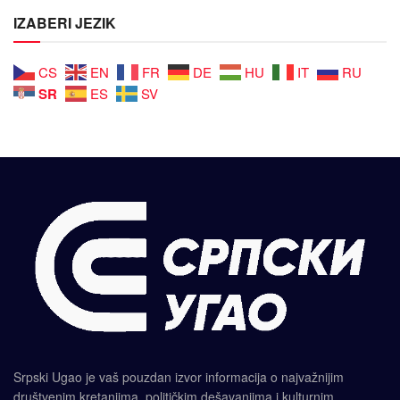
IZABERI JEZIK
CS
EN
FR
DE
HU
IT
RU
SR
ES
SV
Srpski Ugao je vaš pouzdan izvor informacija o najvažnijim
društvenim kretanjima, političkim dešavanjima i kulturnim