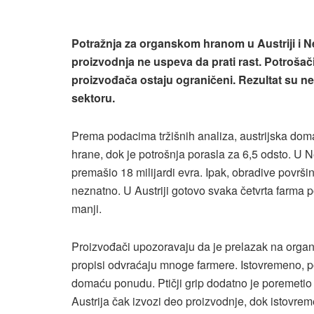
Potražnja za organskom hranom u Austriji i N
proizvodnja ne uspeva da prati rast. Potrošači
proizvođača ostaju ograničeni. Rezultat su nest
sektoru.
Prema podacima tržišnih analiza, austrijska dom
hrane, dok je potrošnja porasla za 6,5 odsto. U
premašio 18 milijardi evra. Ipak, obradive povr
neznatno. U Austriji gotovo svaka četvrta farma 
manji.
Proizvođači upozoravaju da je prelazak na organsku
propisi odvraćaju mnoge farmere. Istovremeno, 
domaću ponudu. Ptičji grip dodatno je poremetio tr
Austrija čak izvozi deo proizvodnje, dok istovre