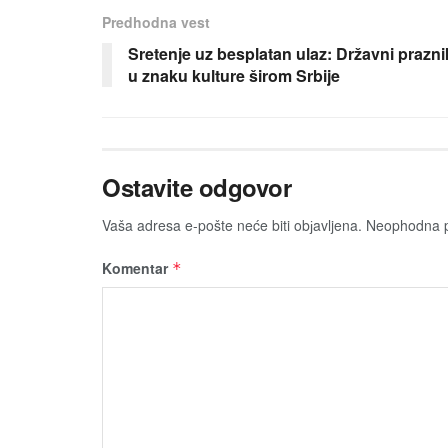
Predhodna vest
Sretenje uz besplatan ulaz: Državni prazni
u znaku kulture širom Srbije
Ostavite odgovor
Vaša adresa e-pošte neće biti obјavljena.
Neophodna p
Komentar
*