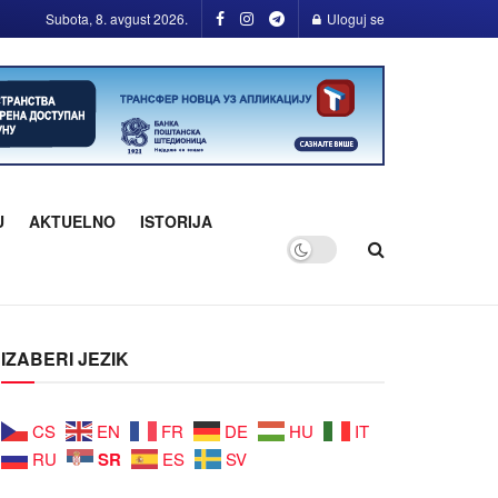
Subota, 8. avgust 2026.
Uloguj se
U
AKTUELNO
ISTORIJA
IZABERI JEZIK
CS
EN
FR
DE
HU
IT
SR
RU
ES
SV