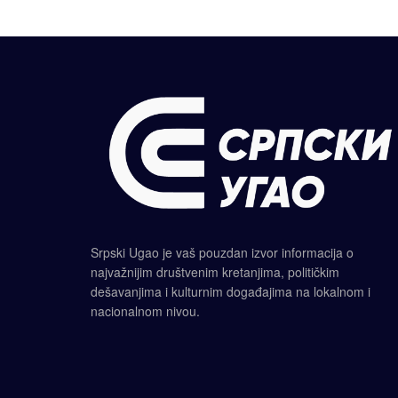
Srpski Ugao je vaš pouzdan izvor informacija o
najvažnijim društvenim kretanjima, političkim
dešavanjima i kulturnim događajima na lokalnom i
nacionalnom nivou.