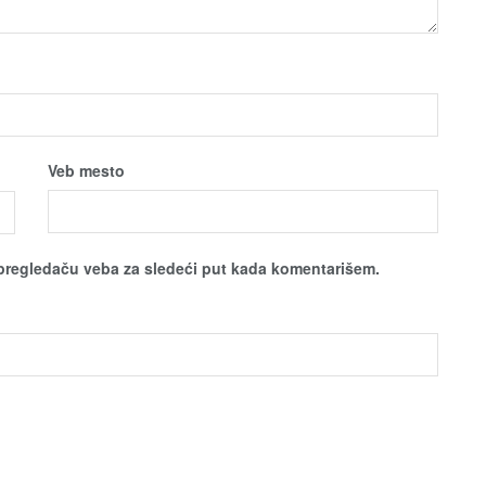
Veb mesto
pregledaču veba za sledeći put kada komentarišem.