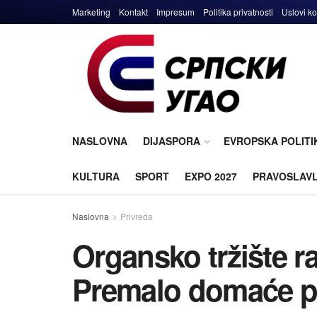
Marketing
Kontakt
Impresum
Politika privatnosti
Uslovi ko
NASLOVNA
DIJASPORA
EVROPSKA POLITI
KULTURA
SPORT
EXPO 2027
PRAVOSLAV
Naslovna
Privreda
Organsko tržište ra
Premalo domaće p