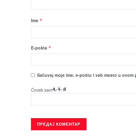
Ime
*
E-pošta
*
Sačuvaј moјe ime, e-poštu i veb mesto u ovom 
Čovek sam