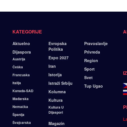
KATEGORIJE
A
Aktuelno
Evropska
Pravoslavlje
Politika
Dijaspora
Privreda
Expo 2027
Austrija
Region
Iran
Češka
Sport
I
Istorija
Francuska
Svet
Italija
Istraži Srbiju
Tup Ugao
Kanada-SAD
Kolumna
Mađarska
Kultura
P
Nemačka
Kultura U
Dijaspori
Španija
L
Švajcarska
Magazin