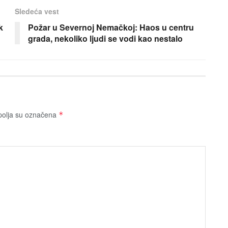
Sledeća vest
k
Požar u Severnoj Nemačkoj: Haos u centru
grada, nekoliko ljudi se vodi kao nestalo
olja su označena
*