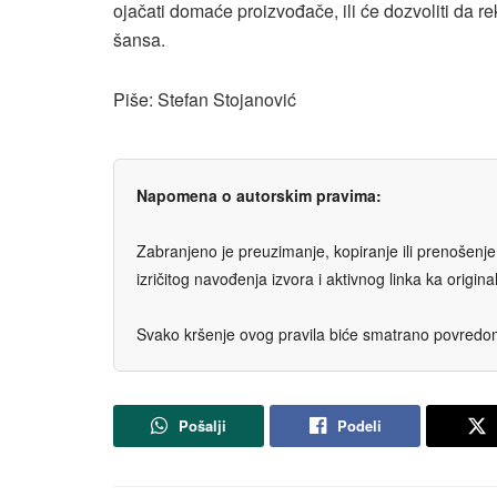
ojačati domaće proizvođače, ili će dozvoliti da 
šansa.
Piše: Stefan Stojanović
Napomena o autorskim pravima:
Zabranjeno je preuzimanje, kopiranje ili prenošenje t
izričitog navođenja izvora i aktivnog linka ka origi
Svako kršenje ovog pravila biće smatrano povredom 
Pošalji
Podeli