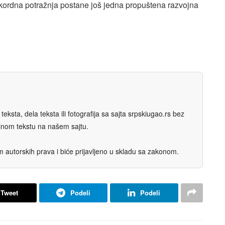
rekordna potražnja postane još jedna propuštena razvojna
eksta, dela teksta ili fotografija sa sajta srpskiugao.rs bez
nalnom tekstu na našem sajtu.
autorskih prava i biće prijavljeno u skladu sa zakonom.
Tweet
Podeli
Podeli