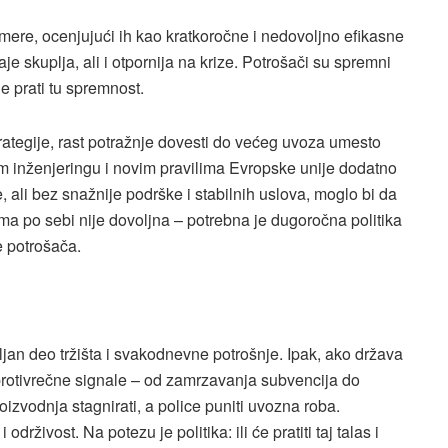
 mere, ocenjujući ih kao kratkoročne i nedovoljno efikasne
aje skuplja, ali i otpornija na krize. Potrošači su spremni
e prati tu spremnost.
strategije, rast potražnje dovesti do većeg uvoza umesto
 inženjeringu i novim pravilima Evropske unije dodatno
, ali bez snažnije podrške i stabilnih uslova, moglo bi da
a po sebi nije dovoljna – potrebna je dugoročna politika
e potrošača.
ljan deo tržišta i svakodnevne potrošnje. Ipak, ako država
 protivrečne signale – od zamrzavanja subvencija do
izvodnja stagnirati, a police puniti uvozna roba.
drživost. Na potezu je politika: ili će pratiti taj talas i