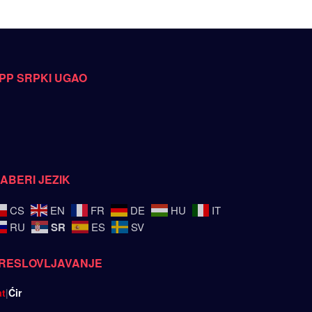
PP SRPKI UGAO
ZABERI JEZIK
CS
EN
FR
DE
HU
IT
SR
RU
ES
SV
RESLOVLJAVANJE
at
|
Ćir