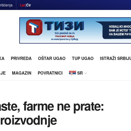
rišćenja
Lat
|
Ćir
KA
PRIVREDA
OŠTAR UGAO
TUP UGAO
ISTRAŽI SRBIJ
LJE
MAGAZIN
POVRATNICI
SR
ste, farme ne prate:
roizvodnje