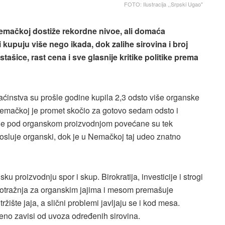
FOTO: Ilustracija ,,Srpski Ugao"
emačkoj dostiže rekordne nivoe, ali domaća
 kupuju više nego ikada, dok zalihe sirovina i broj
ašice, rast cena i sve glasnije kritike politike prema
aćinstva su prošle godine kupila 2,3 odsto više organske
 Nemačkoj je promet skočio za gotovo sedam odsto i
šine pod organskom proizvodnjom povećane su tek
posluje organski, dok je u Nemačkoj taj udeo znatno
 proizvodnju spor i skup. Birokratija, investicije i strogi
potražnja za organskim jajima i mesom premašuje
žište jaja, a slični problemi javljaju se i kod mesa.
meno zavisi od uvoza određenih sirovina.