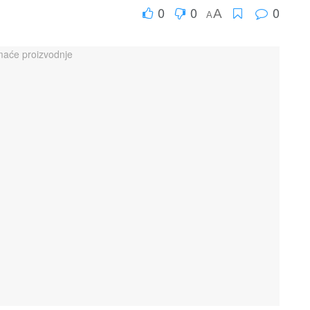
0
0
0
A
A