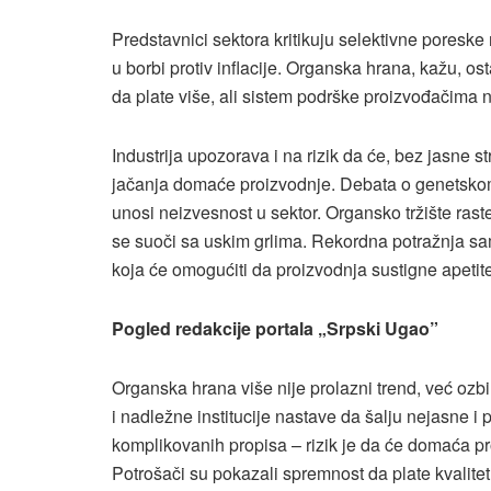
Predstavnici sektora kritikuju selektivne poreske
u borbi protiv inflacije. Organska hrana, kažu, ost
da plate više, ali sistem podrške proizvođačima n
Industrija upozorava i na rizik da će, bez jasne 
jačanja domaće proizvodnje. Debata o genetskom
unosi neizvesnost u sektor. Organsko tržište raste
se suoči sa uskim grlima. Rekordna potražnja sam
koja će omogućiti da proizvodnja sustigne apetit
Pogled redakcije portala „Srpski Ugao”
Organska hrana više nije prolazni trend, već ozbi
i nadležne institucije nastave da šalju nejasne i
komplikovanih propisa – rizik je da će domaća pro
Potrošači su pokazali spremnost da plate kvalitet i o