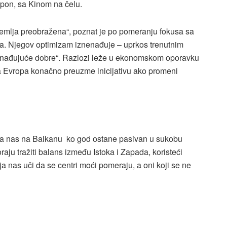
spon, sa Kinom na čelu.
„Zemlja preobražena“, poznat je po pomeranju fokusa sa
ma. Njegov optimizam iznenađuje – uprkos trenutnim
znenađujuće dobre“. Razlozi leže u ekonomskom oporavku
a Evropa konačno preuzme inicijativu ako promeni
za nas na Balkanu ko god ostane pasivan u sukobu
raju tražiti balans između Istoka i Zapada, koristeći
a nas uči da se centri moći pomeraju, a oni koji se ne