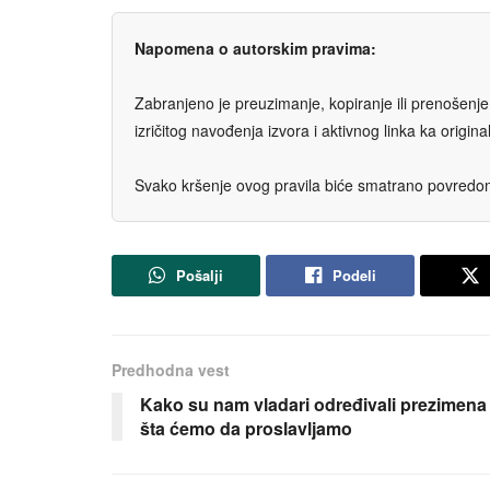
Napomena o autorskim pravima:
Zabranjeno je preuzimanje, kopiranje ili prenošenje t
izričitog navođenja izvora i aktivnog linka ka origi
Svako kršenje ovog pravila biće smatrano povredom 
Pošalji
Podeli
Predhodna vest
Kako su nam vladari određivali prezimena 
šta ćemo da proslavljamo