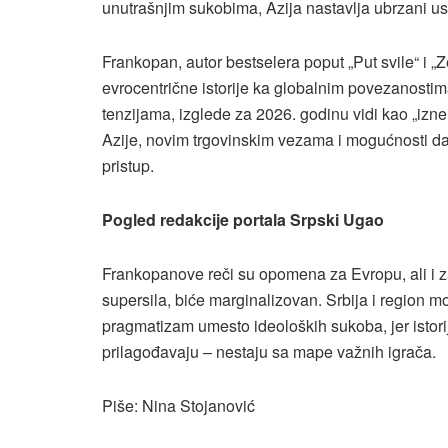
unutrašnjim sukobima, Azija nastavlja ubrzani u
Frankopan, autor bestselera poput „Put svile“ i 
evrocentrične istorije ka globalnim povezanosti
tenzijama, izglede za 2026. godinu vidi kao „i
Azije, novim trgovinskim vezama i mogućnosti d
pristup.
Pogled redakcije portala Srpski Ugao
Frankopanove reči su opomena za Evropu, ali i 
supersila, biće marginalizovan. Srbija i region mo
pragmatizam umesto ideoloških sukoba, jer istorij
prilagođavaju – nestaju sa mape važnih igrača.
Piše: Nina Stojanović