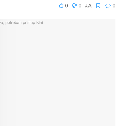
0
0
0
A
A