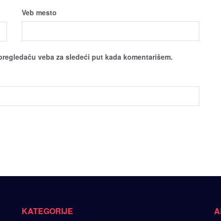
Veb mesto
pregledaču veba za sledeći put kada komentarišem.
KATEGORIJE
A