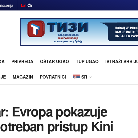
rišćenja
Lat
|
Ćir
KA
PRIVREDA
OŠTAR UGAO
TUP UGAO
ISTRAŽI SRBIJ
LJE
MAGAZIN
POVRATNICI
SR
ar: Evropa pokazuje
potreban pristup Kini