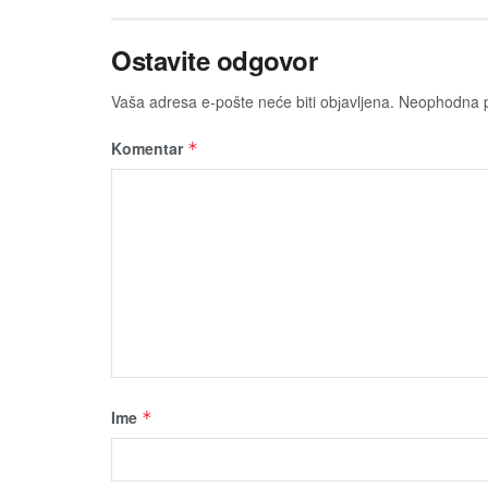
Ostavite odgovor
Vaša adresa e-pošte neće biti obјavljena.
Neophodna p
Komentar
*
Ime
*