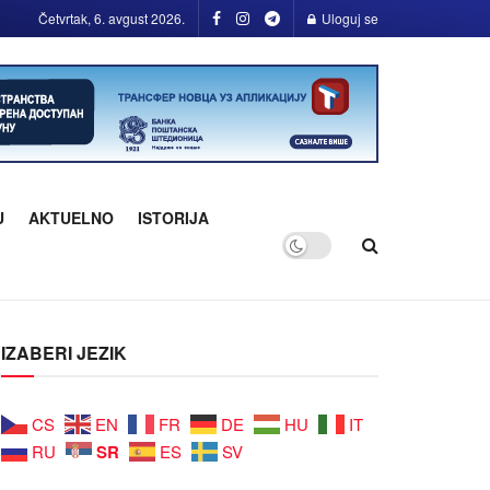
Četvrtak, 6. avgust 2026.
Uloguj se
U
AKTUELNO
ISTORIJA
IZABERI JEZIK
CS
EN
FR
DE
HU
IT
SR
RU
ES
SV