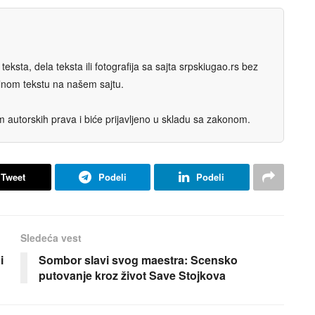
eksta, dela teksta ili fotografija sa sajta srpskiugao.rs bez
nalnom tekstu na našem sajtu.
autorskih prava i biće prijavljeno u skladu sa zakonom.
Tweet
Podeli
Podeli
Sledeća vest
i
Sombor slavi svog maestra: Scensko
putovanje kroz život Save Stojkova