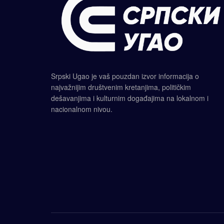
Srpski Ugao je vaš pouzdan izvor informacija o
najvažnijim društvenim kretanjima, političkim
dešavanjima i kulturnim događajima na lokalnom i
nacionalnom nivou.