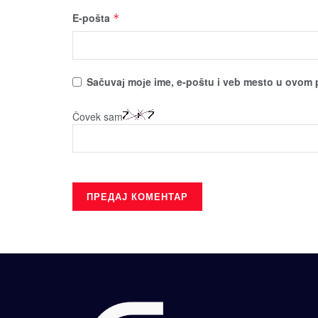
E-pošta
*
Sačuvaј moјe ime, e-poštu i veb mesto u ovom 
Čovek sam