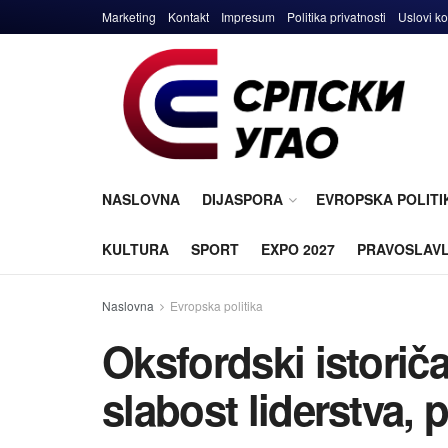
Marketing
Kontakt
Impresum
Politika privatnosti
Uslovi ko
NASLOVNA
DIJASPORA
EVROPSKA POLITI
KULTURA
SPORT
EXPO 2027
PRAVOSLAV
Naslovna
Evropska politika
Oksfordski istorič
slabost liderstva, 