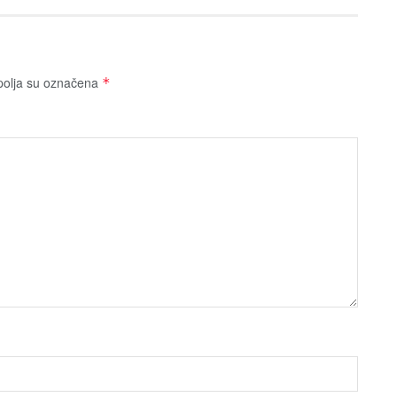
olja su označena
*