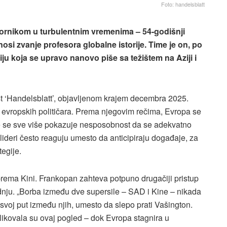
Foto: handelsblatt
vornikom u turbulentnim vremenima – 54-godišnji
osi zvanje profesora globalne istorije. Time je on, po
iju koja se upravo nanovo piše sa težištem na Aziji i
st ‘Handelsblatt’, objavljenom krajem decembra 2025.
a evropskih političara. Prema njegovim rečima, Evropa se
e se sve više pokazuje nesposobnost da se adekvatno
lideri često reaguju umesto da anticipiraju događaje, za
tegije.
prema Kini. Frankopan zahteva potpuno drugačiji pristup
dnju. „Borba između dve supersile – SAD i Kine – nikada
svoj put između njih, umesto da slepo prati Vašington.
likovala su ovaj pogled – dok Evropa stagnira u