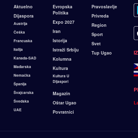
Aktuelno
Evropska
Pravoslavlje
Politika
Dijaspora
Privreda
Expo 2027
Austrija
Region
Iran
Češka
Sport
Istorija
Francuska
Svet
Italija
Istraži Srbiju
I
Tup Ugao
Kanada-SAD
Kolumna
Mađarska
Kultura
Nemačka
Kultura U
Dijaspori
Španija
P
Švajcarska
Magazin
Švedska
Oštar Ugao
L
UAE
Povratnici