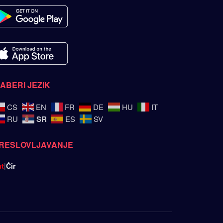
ZABERI JEZIK
CS
EN
FR
DE
HU
IT
SR
RU
ES
SV
RESLOVLJAVANJE
at
|
Ćir