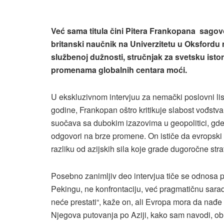
Već sama titula čini Pitera Frankopana sago
britanski naučnik na Univerzitetu u Oksfordu n
službenoj dužnosti, stručnjak za svetsku istor
promenama globalnih centara moći.
U ekskluzivnom intervjuu za nemački poslovni li
godine, Frankopan oštro kritikuje slabost vođstv
suočava sa dubokim izazovima u geopolitici, gd
odgovori na brze promene. On ističe da evropski 
razliku od azijskih sila koje grade dugoročne stra
Posebno zanimljiv deo intervjua tiče se odnosa 
Pekingu, ne konfrontaciju, već pragmatičnu sara
neće prestati“, kaže on, ali Evropa mora da nađe 
Njegova putovanja po Aziji, kako sam navodi, ob