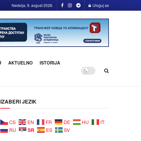
Nedelja, 9. avgust 2026.
Uloguj se
U
AKTUELNO
ISTORIJA
IZABERI JEZIK
CS
EN
FR
DE
HU
IT
SR
RU
ES
SV