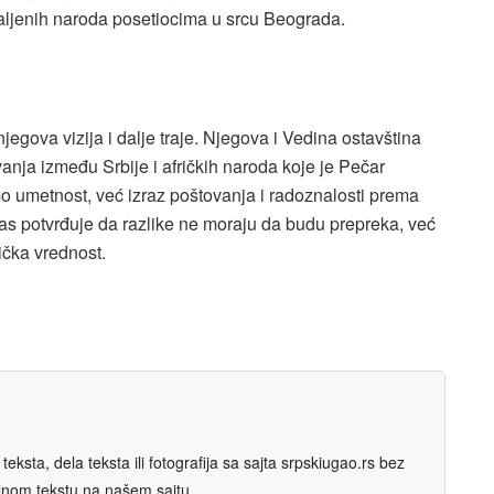
daljenih naroda posetiocima u srcu Beograda.
jegova vizija i dalje traje. Njegova i Vedina ostavština
nja između Srbije i afričkih naroda koje je Pečar
o umetnost, već izraz poštovanja i radoznalosti prema
as potvrđuje da razlike ne moraju da budu prepreka, već
nička vrednost.
eksta, dela teksta ili fotografija sa sajta srpskiugao.rs bez
nalnom tekstu na našem sajtu.