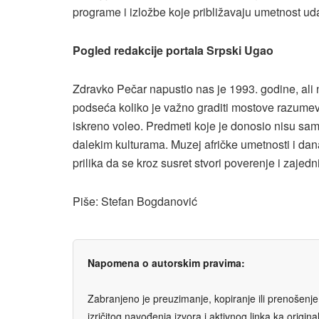
programe i izložbe koje približavaju umetnost u
Pogled redakcije portala Srpski Ugao
Zdravko Pečar napustio nas je 1993. godine, ali n
podseća koliko je važno graditi mostove razumeva
iskreno voleo. Predmeti koje je donosio nisu sam
dalekim kulturama. Muzej afričke umetnosti i dan
prilika da se kroz susret stvori poverenje i zajed
Piše: Stefan Bogdanović
Napomena o autorskim pravima:
Zabranjeno je preuzimanje, kopiranje ili prenošenje t
izričitog navođenja izvora i aktivnog linka ka origi