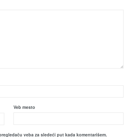
Veb mesto
pregledaču veba za sledeći put kada komentarišem.