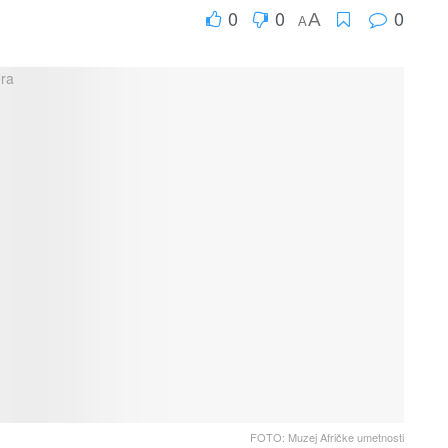
0
0
0
A
A
FOTO: Muzej Afričke umetnosti