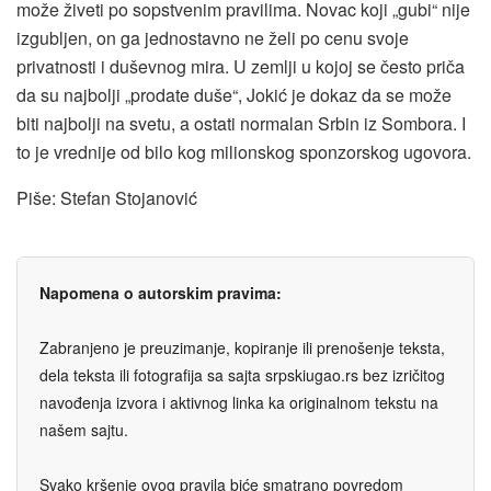
može živeti po sopstvenim pravilima. Novac koji „gubi“ nije
izgubljen, on ga jednostavno ne želi po cenu svoje
privatnosti i duševnog mira. U zemlji u kojoj se često priča
da su najbolji „prodate duše“, Jokić je dokaz da se može
biti najbolji na svetu, a ostati normalan Srbin iz Sombora. I
to je vrednije od bilo kog milionskog sponzorskog ugovora.
Piše: Stefan Stojanović
Napomena o autorskim pravima:
Zabranjeno je preuzimanje, kopiranje ili prenošenje teksta,
dela teksta ili fotografija sa sajta srpskiugao.rs bez izričitog
navođenja izvora i aktivnog linka ka originalnom tekstu na
našem sajtu.
Svako kršenje ovog pravila biće smatrano povredom