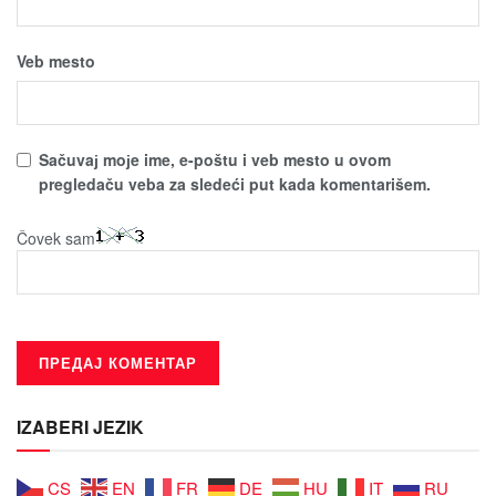
Veb mesto
Sačuvaј moјe ime, e-poštu i veb mesto u ovom
pregledaču veba za sledeći put kada komentarišem.
Čovek sam
IZABERI JEZIK
CS
EN
FR
DE
HU
IT
RU