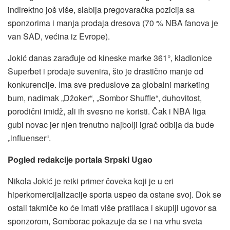
indirektno još više, slabija pregovaračka pozicija sa
sponzorima i manja prodaja dresova (70 % NBA fanova je
van SAD, većina iz Evrope).
Jokić danas zarađuje od kineske marke 361°, kladionice
Superbet i prodaje suvenira, što je drastično manje od
konkurencije. Ima sve preduslove za globalni marketing
bum, nadimak „Džoker“, „Sombor Shuffle“, duhovitost,
porodični imidž, ali ih svesno ne koristi. Čak i NBA liga
gubi novac jer njen trenutno najbolji igrač odbija da bude
„influenser“.
Pogled redakcije portala Srpski Ugao
Nikola Jokić je retki primer čoveka koji je u eri
hiperkomercijalizacije sporta uspeo da ostane svoj. Dok se
ostali takmiče ko će imati više pratilaca i skuplji ugovor sa
sponzorom, Somborac pokazuje da se i na vrhu sveta