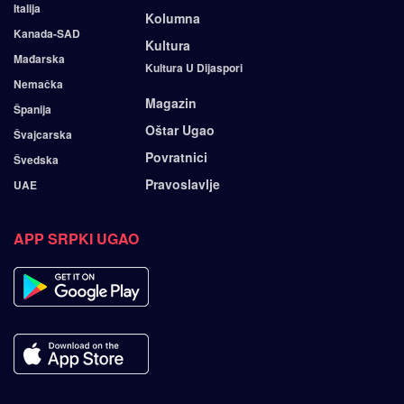
Italija
Kolumna
Kanada-SAD
Kultura
Mađarska
Kultura U Dijaspori
Nemačka
Magazin
Španija
Oštar Ugao
Švajcarska
Povratnici
Švedska
Pravoslavlje
UAE
APP SRPKI UGAO