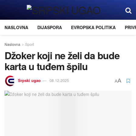
NASLOVNA
DIJASPORA
EVROPSKA POLITIKA
PRIV
Naslovna
Sport
Džoker koji ne želi da bude
karta u tuđem špilu
Srpski ugao
08.12.2025
A
A