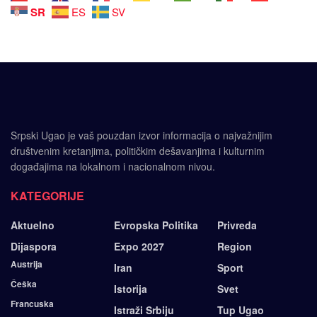
SR
ES
SV
Srpski Ugao je vaš pouzdan izvor informacija o najvažnijim
društvenim kretanjima, političkim dešavanjima i kulturnim
događajima na lokalnom i nacionalnom nivou.
KATEGORIJE
Aktuelno
Evropska Politika
Privreda
Dijaspora
Expo 2027
Region
Austrija
Iran
Sport
Češka
Istorija
Svet
Francuska
Istraži Srbiju
Tup Ugao