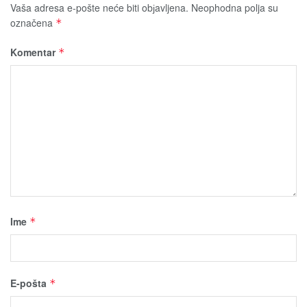
Vaša adresa e-pošte neće biti obјavljena.
Neophodna polja su
označena
*
Komentar
*
Ime
*
E-pošta
*