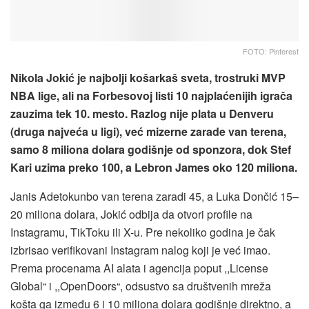
FOTO: Pinterest
Nikola Jokić je najbolji košarkaš sveta, trostruki MVP
NBA lige, ali na Forbesovoj listi 10 najplaćenijih igrača
zauzima tek 10. mesto. Razlog nije plata u Denveru
(druga najveća u ligi), već mizerne zarade van terena,
samo 8 miliona dolara godišnje od sponzora, dok Stef
Kari uzima preko 100, a Lebron James oko 120 miliona.
Janis Adetokunbo van terena zaradi 45, a Luka Dončić 15–
20 miliona dolara, Jokić odbija da otvori profile na
Instagramu, TikToku ili X-u. Pre nekoliko godina je čak
izbrisao verifikovani Instagram nalog koji je već imao.
Prema procenama AI alata i agencija poput ,,License
Global“ i ,,OpenDoors“, odsustvo sa društvenih mreža
košta ga između 6 i 10 miliona dolara godišnje direktno, a