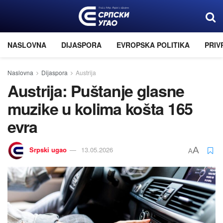
NASLOVNA
DIJASPORA
EVROPSKA POLITIKA
PRIV
Naslovna
Dijaspora
Austrija
Austrija: Puštanje glasne
muzike u kolima košta 165
evra
Srpski ugao
13.05.2026
A
A