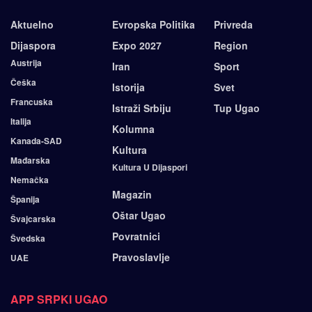
Aktuelno
Evropska Politika
Privreda
Dijaspora
Expo 2027
Region
Austrija
Iran
Sport
Češka
Istorija
Svet
Francuska
Istraži Srbiju
Tup Ugao
Italija
Kolumna
Kanada-SAD
Kultura
Mađarska
Kultura U Dijaspori
Nemačka
Magazin
Španija
Oštar Ugao
Švajcarska
Povratnici
Švedska
Pravoslavlje
UAE
APP SRPKI UGAO