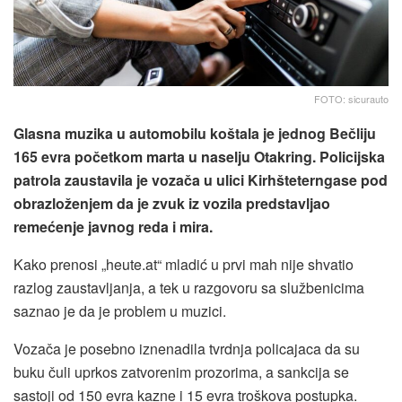
FOTO: sicurauto
Glasna muzika u automobilu koštala je jednog Bečliju
165 evra početkom marta u naselju Otakring. Policijska
patrola zaustavila je vozača u ulici Kirhšteterngase pod
obrazloženjem da je zvuk iz vozila predstavljao
remećenje javnog reda i mira.
Kako prenosi „heute.at“ mladić u prvi mah nije shvatio
razlog zaustavljanja, a tek u razgovoru sa službenicima
saznao je da je problem u muzici.
Vozača je posebno iznenadila tvrdnja policajaca da su
buku čuli uprkos zatvorenim prozorima, a sankcija se
sastoji od 150 evra kazne i 15 evra troškova postupka.