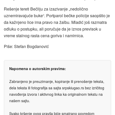
Rešenje tereti Bečliju za izazivanje „nedolično
uznemiravajuće buke“. Portparol bečke policije saopštio je
da kažnjeno lice ima pravo na žalbu. Mladić još razmatra
odluku o postupku, ali poručuje da je iznos previsok u
vreme stalnog rasta cena goriva i namirnica.
Piše: Stefan Bogdanović
Napomena o autorskim pravima:
Zabranjeno je preuzimanje, kopiranje ili prenošenje teksta,
dela teksta ili fotografija sa sajta srpskiugao.rs bez izričitog
navođenja izvora i aktivnog linka ka originalnom tekstu na
našem sajtu.
Svako kršenje ovog pravila biće smatrano povredom