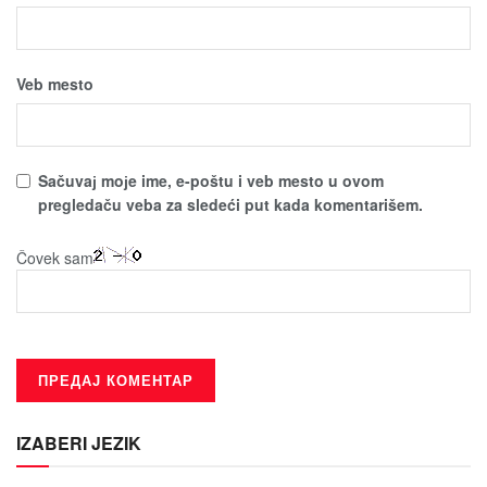
Veb mesto
Sačuvaј moјe ime, e-poštu i veb mesto u ovom
pregledaču veba za sledeći put kada komentarišem.
Čovek sam
IZABERI JEZIK