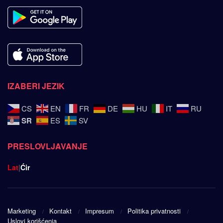
IZABERI JEZIK
CS
EN
FR
DE
HU
IT
RU
SR
ES
SV
PRESLOVLJAVANJE
Lat
|
Ćir
Marketing
Kontakt
Impresum
Politika privatnosti
Uslovi korišćenja