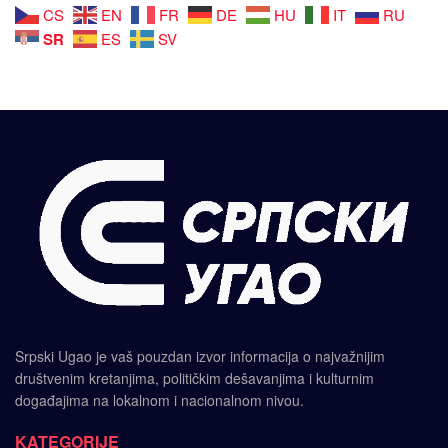
CS
EN
FR
DE
HU
IT
RU
SR
ES
SV
Srpski Ugao je vaš pouzdan izvor informacija o najvažnijim
društvenim kretanjima, političkim dešavanjima i kulturnim
događajima na lokalnom i nacionalnom nivou.
KATEGORIJE