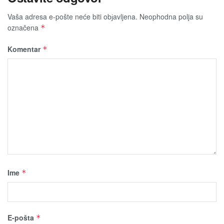
Vaša adresa e-pošte neće biti obјavljena.
Neophodna polja su
označena
*
Komentar
*
Ime
*
E-pošta
*