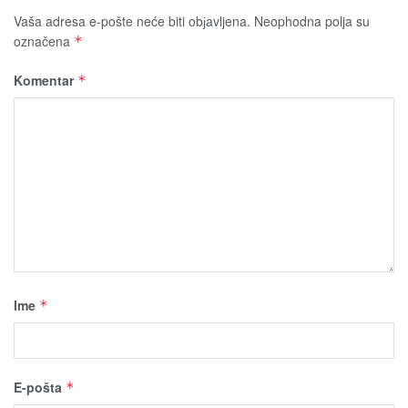
Vaša adresa e-pošte neće biti obјavljena.
Neophodna polja su
označena
*
Komentar
*
Ime
*
E-pošta
*