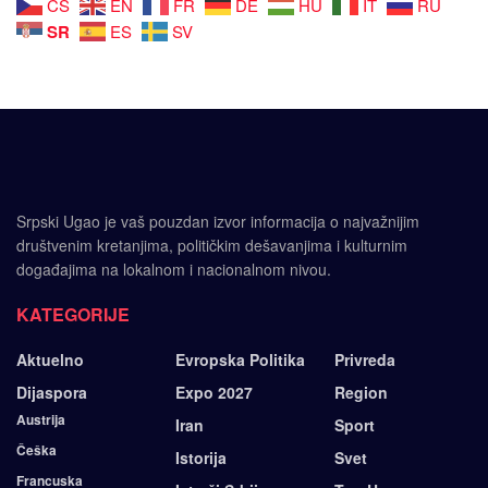
CS
EN
FR
DE
HU
IT
RU
SR
ES
SV
Srpski Ugao je vaš pouzdan izvor informacija o najvažnijim
društvenim kretanjima, političkim dešavanjima i kulturnim
događajima na lokalnom i nacionalnom nivou.
KATEGORIJE
Aktuelno
Evropska Politika
Privreda
Dijaspora
Expo 2027
Region
Austrija
Iran
Sport
Češka
Istorija
Svet
Francuska