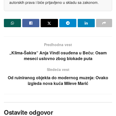
autorskih prava i biće prijavljeno u skladu sa zakonom.
Predhodna vest
„Klima-Šakira“ Anja Vindl osuđena u Beču: Osam
meseci uslovno zbog blokade puta
Sledeća vest
Od ruiniranog objekta do modernog muzeja: Ovako
izgleda nova kuća Mileve Marić
Ostavite odgovor