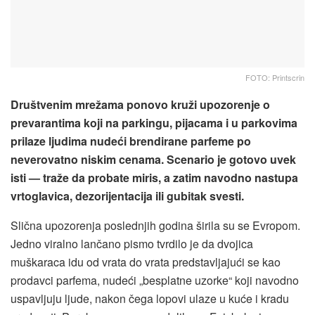
FOTO: Printscrin
Društvenim mrežama ponovo kruži upozorenje o
prevarantima koji na parkingu, pijacama i u parkovima
prilaze ljudima nudeći brendirane parfeme po
neverovatno niskim cenama. Scenario je gotovo uvek
isti — traže da probate miris, a zatim navodno nastupa
vrtoglavica, dezorijentacija ili gubitak svesti.
Slična upozorenja poslednjih godina širila su se Evropom.
Jedno viralno lančano pismo tvrdilo je da dvojica
muškaraca idu od vrata do vrata predstavljajući se kao
prodavci parfema, nudeći „besplatne uzorke“ koji navodno
uspavljuju ljude, nakon čega lopovi ulaze u kuće i kradu