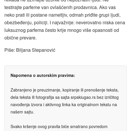
testirajte parfeme van ovlašćenih prodavnica. Ako vas
neko prati ili postane nametljiv, odmah priđite grupi ljudi,
obezbeđenju, policiji. I najvažnije: neverovatno niska cena
luksuznog parfema često krije mnogo više opasnosti od
obične prevare.
Piše: Biljana Stepanović
Napomena o autorskim pravima:
Zabranjeno je preuzimanje, kopiranje ili prenošenje teksta,
dela teksta ili fotografija sa sajta srpskiugao.rs bez izričitog
navođenja izvora i aktivnog linka ka originalnom tekstu na
našem sajtu.
Svako kršenje ovog pravila biće smatrano povredom