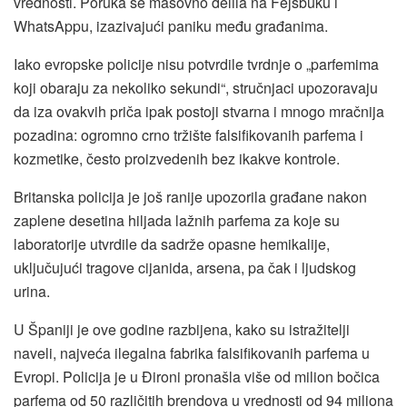
vrednosti. Poruka se masovno delila na Fejsbuku i
WhatsAppu, izazivajući paniku među građanima.
Iako evropske policije nisu potvrdile tvrdnje o „parfemima
koji obaraju za nekoliko sekundi“, stručnjaci upozoravaju
da iza ovakvih priča ipak postoji stvarna i mnogo mračnija
pozadina: ogromno crno tržište falsifikovanih parfema i
kozmetike, često proizvedenih bez ikakve kontrole.
Britanska policija je još ranije upozorila građane nakon
zaplene desetina hiljada lažnih parfema za koje su
laboratorije utvrdile da sadrže opasne hemikalije,
uključujući tragove cijanida, arsena, pa čak i ljudskog
urina.
U Španiji je ove godine razbijena, kako su istražitelji
naveli, najveća ilegalna fabrika falsifikovanih parfema u
Evropi. Policija je u Đironi pronašla više od milion bočica
parfema od 50 različitih brendova u vrednosti od 94 miliona