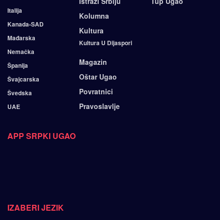
Istraži Srbiju
Tup Ugao
Italija
Kolumna
Kanada-SAD
Kultura
Mađarska
Kultura U Dijaspori
Nemačka
Magazin
Španija
Oštar Ugao
Švajcarska
Povratnici
Švedska
Pravoslavlje
UAE
APP SRPKI UGAO
IZABERI JEZIK