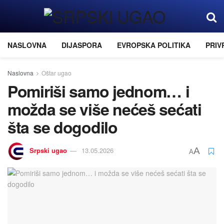
NASLOVNA
DIJASPORA
EVROPSKA POLITIKA
PRIV
Naslovna
Oštar ugao
Pomiriši samo jednom… i
možda se više nećeš sećati
šta se dogodilo
Srpski ugao
13.05.2026
A
A