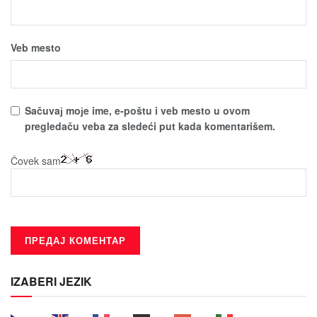
Veb mesto
Sačuvaј moјe ime, e-poštu i veb mesto u ovom
pregledaču veba za sledeći put kada komentarišem.
Čovek sam
IZABERI JEZIK