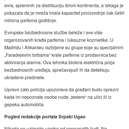
evra, spremnih za distribuciju širom kontinenta, a istraga je
pokazala da je mreža imala kapacitet proizvodnje čak četiri
miliona parfema godišnje.
Evropske bezbednosne službe beleže i sve više
organizovanih krađa parfema i luksuzne kozmetike. U
Madridu i Alikanteu razbijene su grupe koje su specijalnim
„Faradejevim torbama“ krale parfeme iz prodavnica bez
aktiviranja alarma. Ova tehnika blokira električna polja
bezbednosnih uređaja, sprečavajući ih da detektuju
ukradene predmete.
Upravo zato policija upozorava da građani budu oprezni
kada im nepoznate osobe nude „testere“ na ulici ili iz
gepeka automobila.
Pogled redakcije portala Srpski Ugao
Nikada ne uzimajte uzorke od nepoznatih ljudi. Ne