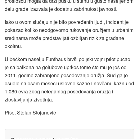
prošlošću mogla da drži pušku u stanu u gusto naseljenom
delu grada izazvala je dodatnu zabrinutost javnosti.
Iako u ovom slučaju nije bilo povređenih ljudi, incident je
pokazao koliko neodgovorno rukovanje oružjem u urbanim
sredinama može predstavljati ozbiljan rizik za građane i
okolinu.
U bečkom naselju Funfhaus bivši poljski vojni pilot pucao
je sa balkona na golubove uprkos tome što mu je još od
2011. godine zabranjeno posedovanje oružja. Sud ga je
osudio na osam meseci uslovne kazne i novčanu kaznu od
1.080 evra zbog nelegalnog posedovanja oružja i
zlostavljanja životinja.
Piše: Stefan Stojanović