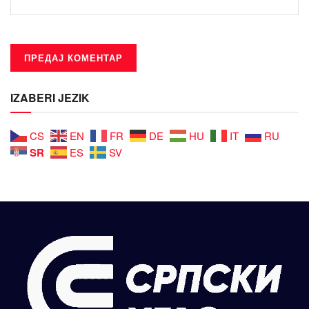
IZABERI JEZIK
CS
EN
FR
DE
HU
IT
RU
SR
ES
SV