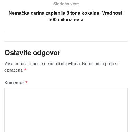
Sledeća vest
Nemačka carina zaplenila 8 tona kokaina: Vrednosti
500 milona evra
Ostavite odgovor
Vaša adresa e-pošte neće biti obјavljena.
Neophodna polja su
označena
*
Komentar
*