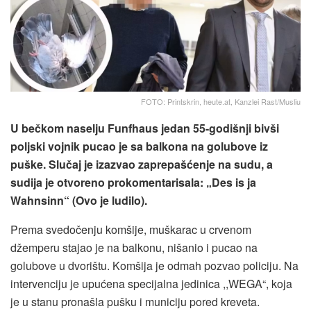
FOTO: Printskrin, heute.at, Kanzlei Rast/Musliu
U bečkom naselju Funfhaus jedan 55-godišnji bivši
poljski vojnik pucao je sa balkona na golubove iz
puške. Slučaj je izazvao zaprepašćenje na sudu, a
sudija je otvoreno prokomentarisala: „Des is ja
Wahnsinn“ (Ovo je ludilo).
Prema svedočenju komšije, muškarac u crvenom
džemperu stajao je na balkonu, nišanio i pucao na
golubove u dvorištu. Komšija je odmah pozvao policiju. Na
intervenciju je upućena specijalna jedinica ,,WEGA“, koja
je u stanu pronašla pušku i municiju pored kreveta.