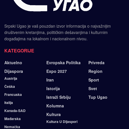
Srpski Ugao je vaš pouzdan izvor informacija o najvažnijim
društvenim kretanjima, političkim dešavanjima i kulturnim
događajima na lokalnom i nacionalnom nivou.
KATEGORIJE
Aktuelno
Evropska Politika
Privreda
Dijaspora
Expo 2027
Region
Austrija
Iran
Sport
Češka
Istorija
Svet
Francuska
Istraži Srbiju
Tup Ugao
Italija
Kolumna
Kanada-SAD
Kultura
Mađarska
Kultura U Dijaspori
Nemačka