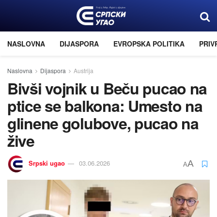
NASLOVNA
DIJASPORA
EVROPSKA POLITIKA
PRIV
Naslovna
Dijaspora
Austrija
Bivši vojnik u Beču pucao na
ptice se balkona: Umesto na
glinene golubove, pucao na
žive
Srpski ugao
03.06.2026
A
A