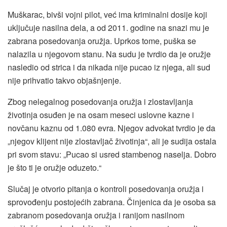
Muškarac, bivši vojni pilot, već ima kriminalni dosije koji
uključuje nasilna dela, a od 2011. godine na snazi mu je
zabrana posedovanja oružja. Uprkos tome, puška se
nalazila u njegovom stanu. Na sudu je tvrdio da je oružje
nasledio od strica i da nikada nije pucao iz njega, ali sud
nije prihvatio takvo objašnjenje.
Zbog nelegalnog posedovanja oružja i zlostavljanja
životinja osuđen je na osam meseci uslovne kazne i
novčanu kaznu od 1.080 evra. Njegov advokat tvrdio je da
„njegov klijent nije zlostavljač životinja“, ali je sudija ostala
pri svom stavu: „Pucao si usred stambenog naselja. Dobro
je što ti je oružje oduzeto.“
Slučaj je otvorio pitanja o kontroli posedovanja oružja i
sprovođenju postojećih zabrana. Činjenica da je osoba sa
zabranom posedovanja oružja i ranijom nasilnom