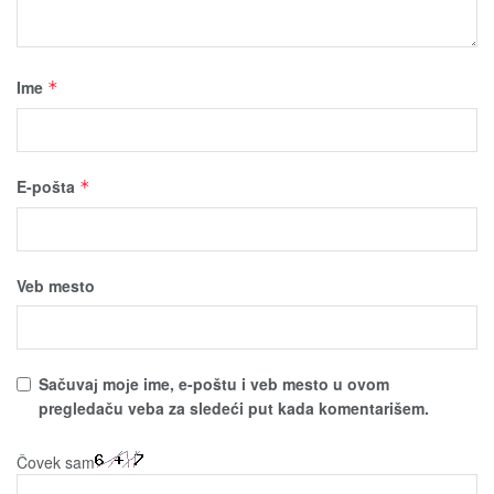
Ime
*
E-pošta
*
Veb mesto
Sačuvaј moјe ime, e-poštu i veb mesto u ovom
pregledaču veba za sledeći put kada komentarišem.
Čovek sam