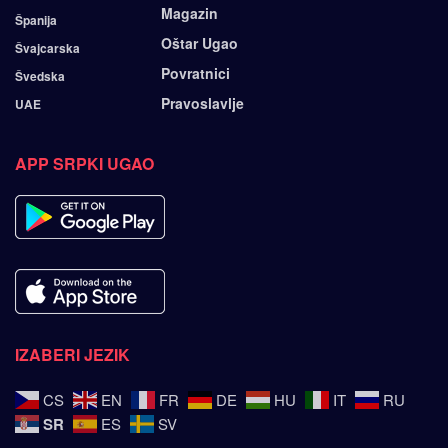
Magazin
Španija
Oštar Ugao
Švajcarska
Povratnici
Švedska
Pravoslavlje
UAE
APP SRPKI UGAO
IZABERI JEZIK
CS
EN
FR
DE
HU
IT
RU
SR
ES
SV