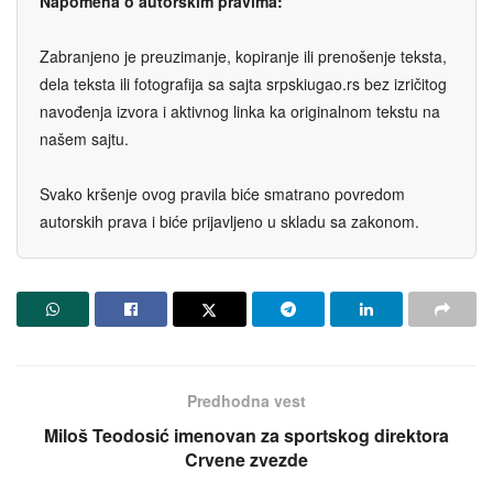
Napomena o autorskim pravima:
Zabranjeno je preuzimanje, kopiranje ili prenošenje teksta,
dela teksta ili fotografija sa sajta srpskiugao.rs bez izričitog
navođenja izvora i aktivnog linka ka originalnom tekstu na
našem sajtu.
Svako kršenje ovog pravila biće smatrano povredom
autorskih prava i biće prijavljeno u skladu sa zakonom.
Predhodna vest
Miloš Teodosić imenovan za sportskog direktora
Crvene zvezde